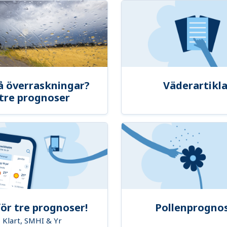
å överraskningar?
Väderartikla
tre prognoser
ör tre prognoser!
Pollenprogno
Klart, SMHI & Yr