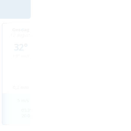
Onsdag
Torsdag
Fredag
12 augusti
13 augusti
14 augusti
32°
27°
27°
19°
min
17°
min
16°
min
0,2
mm
0
mm
0
mm
5
m/s
5
m/s
4
m/s
05:39
05:40
05:42
20:02
20:01
19:59