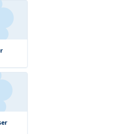
r
ser