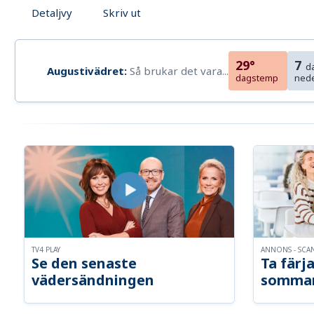
Detaljvy
Skriv ut
29°
7
d
Augustivädret:
Så brukar det vara...
dagstemp
ned
TV4 PLAY
ANNONS - SCA
Se den senaste
Ta färja
vädersändningen
somma