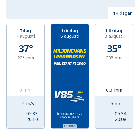
14 dagar
Idag
Lördag
Lördag
7 augusti
8 augusti
8 augusti
37°
35°
22°
min
23°
min
0
mm
0,3
mm
5
m/s
5
m/s
05:33
05:34
20:10
20:08