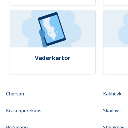
Väderkartor
Cherson
Kakhovk
Krasnoperekops'
Skadovs'
Bezimenn
Shliakhov