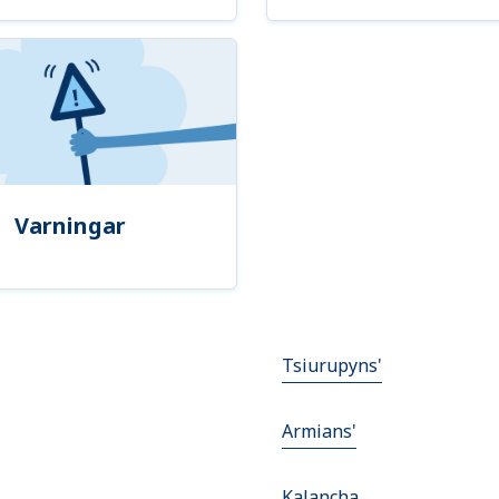
Varningar
Tsiurupyns'
Armians'
Kalancha