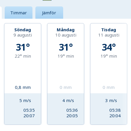
Timmar
Jämför
Söndag
Måndag
Tisdag
9 augusti
10 augusti
11 augusti
31°
31°
34°
22°
min
19°
min
19°
min
0,8
mm
0
mm
0
mm
5
m/s
4
m/s
3
m/s
05:35
05:36
05:38
20:07
20:05
20:04