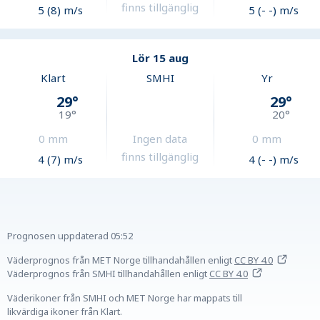
finns tillgänglig
5 (8) m/s
5 (- -) m/s
Lör 15 aug
Klart
SMHI
Yr
29
°
29
°
19
°
20
°
0
mm
Ingen data
0
mm
finns tillgänglig
4 (7) m/s
4 (- -) m/s
Prognosen uppdaterad
05:52
Väderprognos från MET Norge tillhandahållen
enligt
CC BY 4.0
Väderprognos från SMHI tillhandahållen
enligt
CC BY 4.0
Väderikoner från SMHI och MET Norge har mappats till
likvärdiga ikoner från Klart.