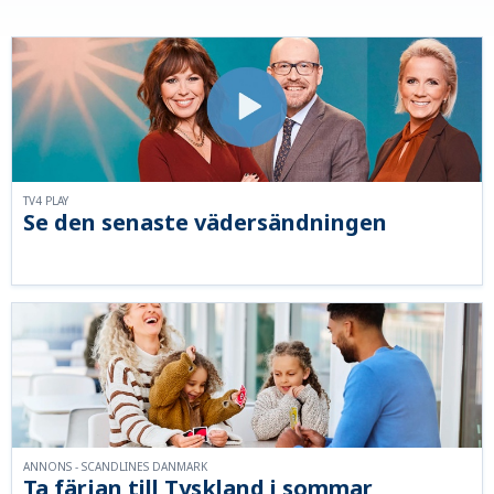
TV4 PLAY
Se den senaste vädersändningen
ANNONS - SCANDLINES DANMARK
Ta färjan till Tyskland i sommar