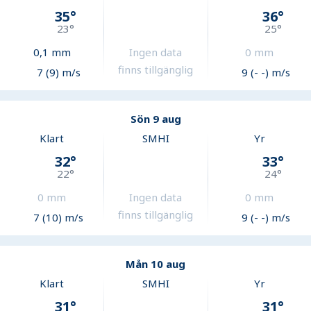
35
°
36
°
23
°
25
°
0,1
mm
Ingen data
0
mm
finns tillgänglig
7 (9) m/s
9 (- -) m/s
Sön 9 aug
Klart
SMHI
Yr
32
°
33
°
22
°
24
°
0
mm
Ingen data
0
mm
finns tillgänglig
7 (10) m/s
9 (- -) m/s
Mån 10 aug
Klart
SMHI
Yr
31
°
31
°