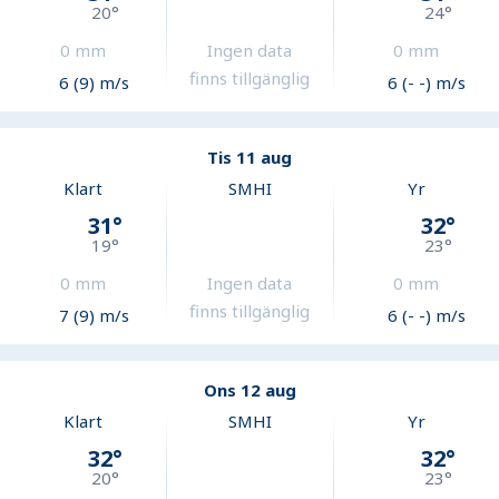
20
°
24
°
0
mm
Ingen data
0
mm
finns tillgänglig
6 (9) m/s
6 (- -) m/s
Tis 11 aug
Klart
SMHI
Yr
31
°
32
°
19
°
23
°
0
mm
Ingen data
0
mm
finns tillgänglig
7 (9) m/s
6 (- -) m/s
Ons 12 aug
Klart
SMHI
Yr
32
°
32
°
20
°
23
°