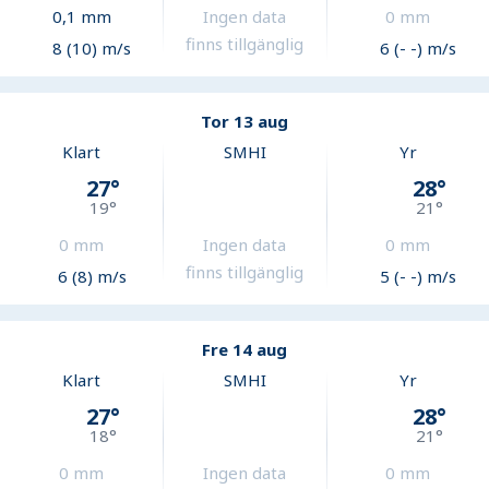
0,1
mm
Ingen data
0
mm
finns tillgänglig
8 (10) m/s
6 (- -) m/s
Tor 13 aug
Klart
SMHI
Yr
27
°
28
°
19
°
21
°
0
mm
Ingen data
0
mm
finns tillgänglig
6 (8) m/s
5 (- -) m/s
Fre 14 aug
Klart
SMHI
Yr
27
°
28
°
18
°
21
°
0
mm
Ingen data
0
mm