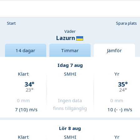
Start
Spara plats
Väder
Lazurn
14 dagar
Timmar
Jämför
Idag 7 aug
Klart
SMHI
Yr
34
°
35
°
23
°
24
°
0
mm
Ingen data
0
mm
finns tillgänglig
7 (10) m/s
10 (- -) m/s
Lör 8 aug
Klart
SMHI
Yr