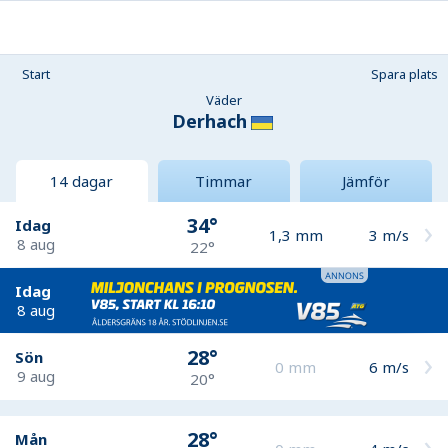
Start
Spara plats
Väder
Derhach
14 dagar
Timmar
Jämför
34°
Idag
1,3
mm
3
m/s
8 aug
22°
Idag
8 aug
28°
Sön
0
mm
6
m/s
9 aug
20°
28°
Mån