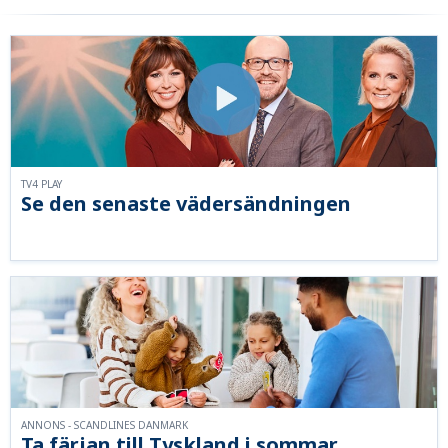
TV4 PLAY
Se den senaste vädersändningen
ANNONS - SCANDLINES DANMARK
Ta färjan till Tyskland i sommar