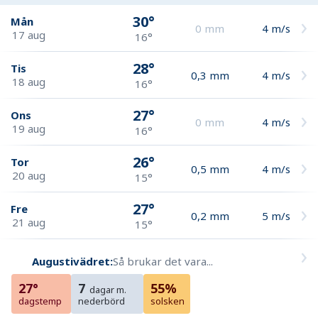
30°
Mån
0
mm
4
m/s
17 aug
16°
28°
Tis
0,3
mm
4
m/s
18 aug
16°
27°
Ons
0
mm
4
m/s
19 aug
16°
26°
Tor
0,5
mm
4
m/s
20 aug
15°
27°
Fre
0,2
mm
5
m/s
21 aug
15°
Augustivädret:
Så brukar det vara...
27°
7
55%
dagar m.
dagstemp
nederbörd
solsken