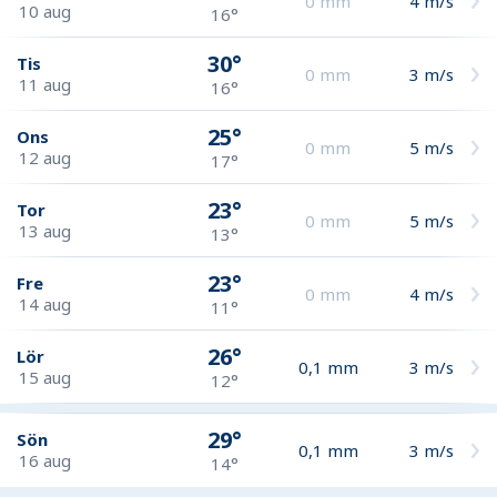
0
mm
4
m/s
10 aug
16°
30°
Tis
0
mm
3
m/s
11 aug
16°
25°
Ons
0
mm
5
m/s
12 aug
17°
23°
Tor
0
mm
5
m/s
13 aug
13°
23°
Fre
0
mm
4
m/s
14 aug
11°
26°
Lör
0,1
mm
3
m/s
15 aug
12°
29°
Sön
0,1
mm
3
m/s
16 aug
14°