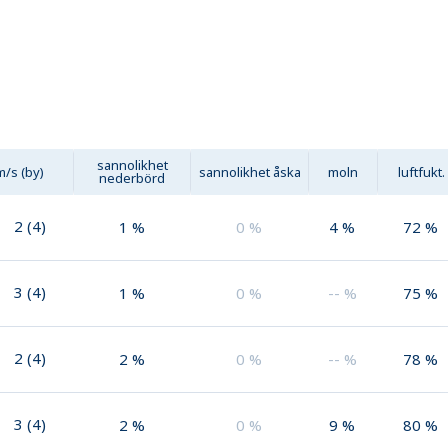
sannolikhet
m/s (by)
sannolikhet åska
moln
luftfukt.
nederbörd
2
(
4
)
1
%
0
%
4
%
72
%
3
(
4
)
1
%
0
%
--
%
75
%
2
(
4
)
2
%
0
%
--
%
78
%
3
(
4
)
2
%
0
%
9
%
80
%