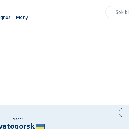
ognos
Meny
Väder
yatogorsk