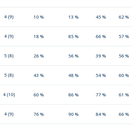
4
(
9
)
10
%
13
%
45
%
62
%
4
(
9
)
18
%
85
%
66
%
57
%
5
(
8
)
26
%
56
%
39
%
56
%
5
(
8
)
43
%
48
%
54
%
60
%
4
(
10
)
60
%
86
%
77
%
61
%
4
(
9
)
76
%
90
%
84
%
66
%