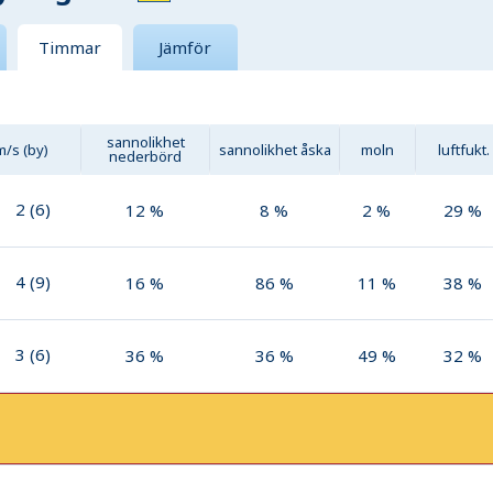
Timmar
Jämför
sannolikhet
m/s (by)
sannolikhet åska
moln
luftfukt.
nederbörd
2
(
6
)
12
%
8
%
2
%
29
%
4
(
9
)
16
%
86
%
11
%
38
%
3
(
6
)
36
%
36
%
49
%
32
%