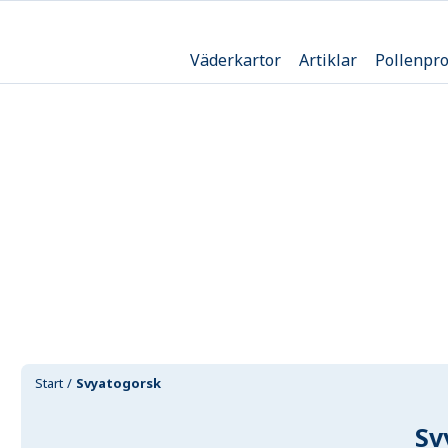
Väderkartor
Artiklar
Pollenpr
Start
Svyatogorsk
Sv