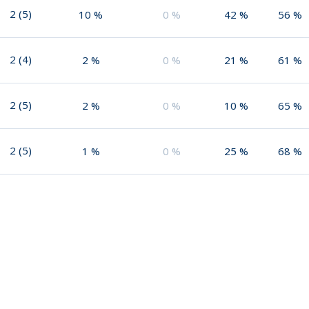
2
(
5
)
10
%
0
%
42
%
56
%
2
(
4
)
2
%
0
%
21
%
61
%
2
(
5
)
2
%
0
%
10
%
65
%
2
(
5
)
1
%
0
%
25
%
68
%