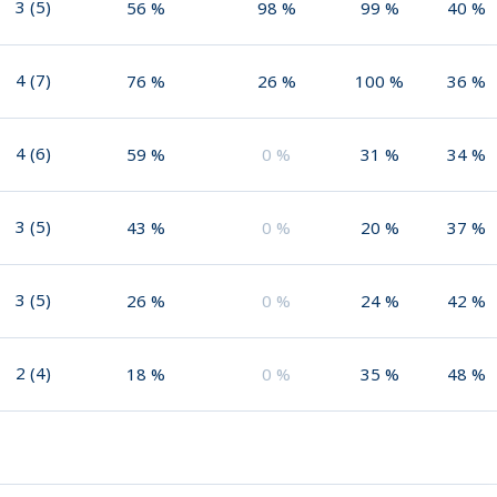
3
(
5
)
56
%
98
%
99
%
40
%
4
(
7
)
76
%
26
%
100
%
36
%
4
(
6
)
59
%
0
%
31
%
34
%
3
(
5
)
43
%
0
%
20
%
37
%
3
(
5
)
26
%
0
%
24
%
42
%
2
(
4
)
18
%
0
%
35
%
48
%