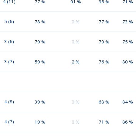
4
(
11
)
77
%
91
%
95
%
71
%
5
(
6
)
78
%
0
%
77
%
73
%
3
(
6
)
79
%
0
%
79
%
75
%
3
(
7
)
59
%
2
%
76
%
80
%
4
(
8
)
39
%
0
%
68
%
84
%
4
(
7
)
19
%
0
%
71
%
86
%