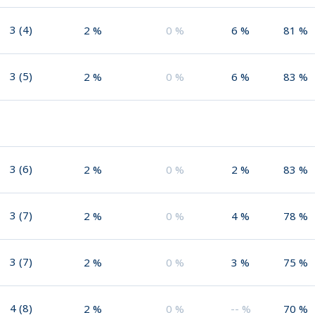
3
(
4
)
2
%
0
%
6
%
81
%
3
(
5
)
2
%
0
%
6
%
83
%
3
(
6
)
2
%
0
%
2
%
83
%
3
(
7
)
2
%
0
%
4
%
78
%
3
(
7
)
2
%
0
%
3
%
75
%
4
(
8
)
2
%
0
%
--
%
70
%