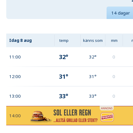
14 dagar
Idag
8 aug
temp
känns som
mm
32°
11:00
32°
0
31°
12:00
31°
0
33°
13:00
33°
0
14:00