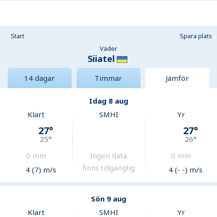
Start
Spara plats
Väder
Siiatel
14 dagar
Timmar
Jämför
Idag 8 aug
Klart
SMHI
Yr
27
°
27
°
25
°
26
°
0
mm
Ingen data
0
mm
finns tillgänglig
4 (7) m/s
4 (- -) m/s
Sön 9 aug
Klart
SMHI
Yr