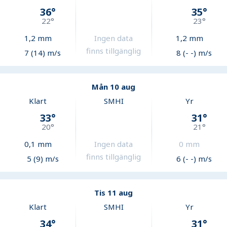
36
°
35
°
22
°
23
°
1,2
mm
Ingen data
1,2
mm
finns tillgänglig
7 (14) m/s
8 (- -) m/s
Mån 10 aug
Klart
SMHI
Yr
33
°
31
°
20
°
21
°
0,1
mm
Ingen data
0
mm
finns tillgänglig
5 (9) m/s
6 (- -) m/s
Tis 11 aug
Klart
SMHI
Yr
34
°
31
°