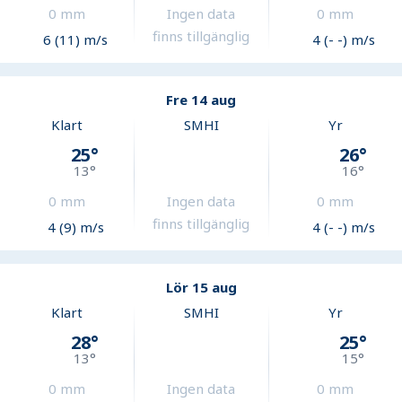
0
mm
Ingen data
0
mm
finns tillgänglig
6 (11) m/s
4 (- -) m/s
Fre 14 aug
Klart
SMHI
Yr
25
°
26
°
13
°
16
°
0
mm
Ingen data
0
mm
finns tillgänglig
4 (9) m/s
4 (- -) m/s
Lör 15 aug
Klart
SMHI
Yr
28
°
25
°
13
°
15
°
0
mm
Ingen data
0
mm