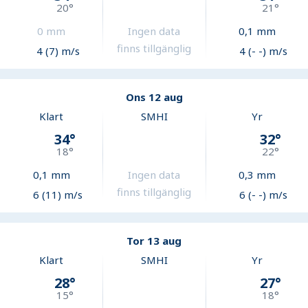
20
°
21
°
0
mm
Ingen data
0,1
mm
finns tillgänglig
4 (7) m/s
4 (- -) m/s
Ons 12 aug
Klart
SMHI
Yr
34
°
32
°
18
°
22
°
0,1
mm
Ingen data
0,3
mm
finns tillgänglig
6 (11) m/s
6 (- -) m/s
Tor 13 aug
Klart
SMHI
Yr
28
°
27
°
15
°
18
°