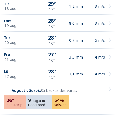
29°
Tis
1,2
mm
3
m/s
18 aug
17°
28°
Ons
8,6
mm
3
m/s
19 aug
16°
28°
Tor
0,7
mm
6
m/s
20 aug
16°
27°
Fre
3,3
mm
4
m/s
21 aug
16°
28°
Lör
3,1
mm
4
m/s
22 aug
15°
Augustivädret:
Så brukar det vara...
26°
9
54%
dagar m.
dagstemp
nederbörd
solsken