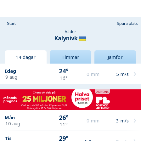
Start
Spara plats
Väder
Kalynivk
14 dagar
Timmar
Jämför
24°
Idag
0
mm
5
m/s
9 aug
16°
26°
Mån
0
mm
3
m/s
10 aug
11°
29°
Tis