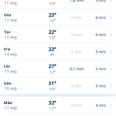
1,8
mm
5
m/s
11 aug
14°
23°
Ons
0
mm
6
m/s
12 aug
12°
22°
Tor
0
mm
6
m/s
13 aug
10°
22°
Fre
0
mm
5
m/s
14 aug
9°
27°
Lör
0,1
mm
3
m/s
15 aug
12°
31°
Sön
0
mm
3
m/s
16 aug
14°
32°
Mån
0
mm
4
m/s
17 aug
17°