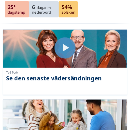
25°
6
54%
dagar m.
dagstemp
nederbörd
solsken
TV4 PLAY
Se den senaste vädersändningen