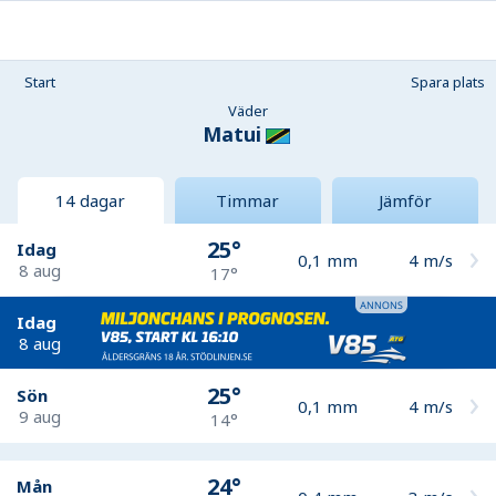
Start
Spara plats
Väder
Matui
14 dagar
Timmar
Jämför
25°
Idag
0,1
mm
4
m/s
8 aug
17°
Idag
8 aug
25°
Sön
0,1
mm
4
m/s
9 aug
14°
24°
Mån