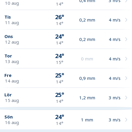
0,4
mm
3
m/s
10 aug
14°
26°
Tis
0,2
mm
4
m/s
11 aug
14°
24°
Ons
0,2
mm
4
m/s
12 aug
14°
24°
Tor
0
mm
4
m/s
13 aug
15°
25°
Fre
0,9
mm
4
m/s
14 aug
14°
25°
Lör
1,2
mm
3
m/s
15 aug
14°
24°
Sön
1
mm
3
m/s
16 aug
14°