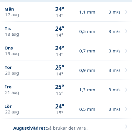
24°
Mån
1,1
mm
3
m/s
17 aug
14°
24°
Tis
0,5
mm
3
m/s
18 aug
14°
24°
Ons
0,7
mm
3
m/s
19 aug
14°
25°
Tor
0,9
mm
3
m/s
20 aug
14°
25°
Fre
1,3
mm
3
m/s
21 aug
15°
24°
Lör
0,5
mm
3
m/s
22 aug
15°
Augustivädret:
Så brukar det vara...