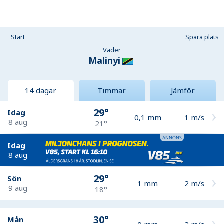
Start
Spara plats
Väder
Malinyi
14 dagar
Timmar
Jämför
29°
Idag
0,1
mm
1
m/s
8 aug
21°
Idag
8 aug
29°
Sön
1
mm
2
m/s
9 aug
18°
30°
Mån