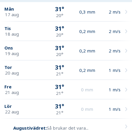
31°
Mån
0,3
mm
2
m/s
17 aug
20°
31°
Tis
0,2
mm
2
m/s
18 aug
20°
31°
Ons
0,2
mm
2
m/s
19 aug
20°
31°
Tor
0,2
mm
1
m/s
20 aug
21°
31°
Fre
0
mm
1
m/s
21 aug
21°
31°
Lör
0
mm
1
m/s
22 aug
21°
Augustivädret:
Så brukar det vara...