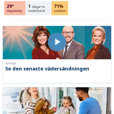
29°
1
71%
dagar m.
dagstemp
nederbörd
solsken
TV4 PLAY
Se den senaste vädersändningen