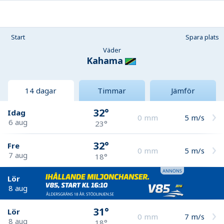
Start
Spara plats
Väder
Kahama
14 dagar
Timmar
Jämför
32°
Idag
0
mm
5
m/s
6 aug
23°
32°
Fre
0
mm
5
m/s
7 aug
18°
Lör
8 aug
31°
Lör
0
mm
7
m/s
8 aug
18°