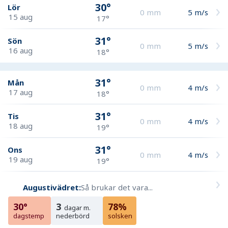
30°
Lör
0
mm
5
m/s
15 aug
17°
31°
Sön
0
mm
5
m/s
16 aug
18°
31°
Mån
0
mm
4
m/s
17 aug
18°
31°
Tis
0
mm
4
m/s
18 aug
19°
31°
Ons
0
mm
4
m/s
19 aug
19°
Augustivädret:
Så brukar det vara...
30°
3
78%
dagar m.
dagstemp
nederbörd
solsken