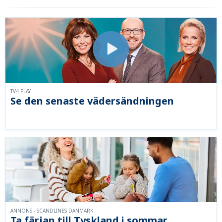
TV4 PLAY
Se den senaste vädersändningen
ANNONS - SCANDLINES DANMARK
Ta färjan till Tyskland i sommar