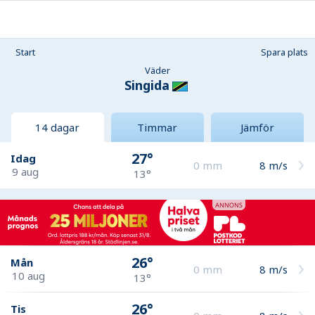
Start
Spara plats
Väder
Singida
14 dagar
Timmar
Jämför
27°
Idag
0
mm
8
m/s
9 aug
13°
26°
Mån
0
mm
8
m/s
10 aug
13°
26°
Tis