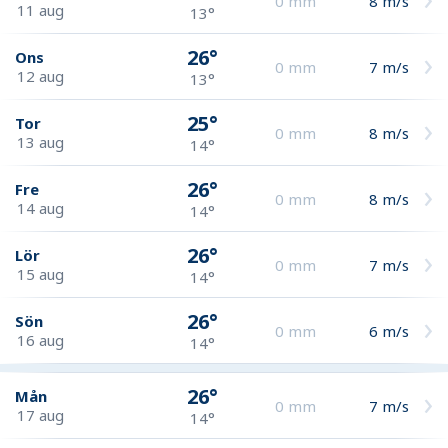
0
mm
8
m/s
11 aug
13°
26°
Ons
0
mm
7
m/s
12 aug
13°
25°
Tor
0
mm
8
m/s
13 aug
14°
26°
Fre
0
mm
8
m/s
14 aug
14°
26°
Lör
0
mm
7
m/s
15 aug
14°
26°
Sön
0
mm
6
m/s
16 aug
14°
26°
Mån
0
mm
7
m/s
17 aug
14°