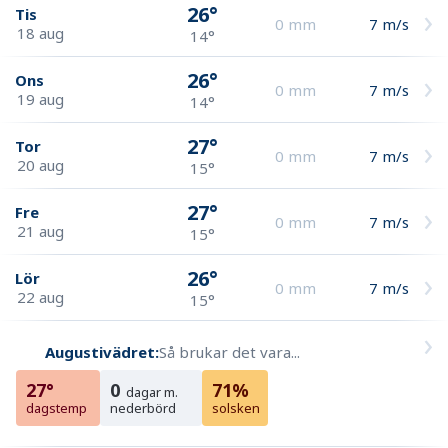
26°
Tis
0
mm
7
m/s
18 aug
14°
26°
Ons
0
mm
7
m/s
19 aug
14°
27°
Tor
0
mm
7
m/s
20 aug
15°
27°
Fre
0
mm
7
m/s
21 aug
15°
26°
Lör
0
mm
7
m/s
22 aug
15°
Augustivädret:
Så brukar det vara...
27°
0
71%
dagar m.
dagstemp
nederbörd
solsken