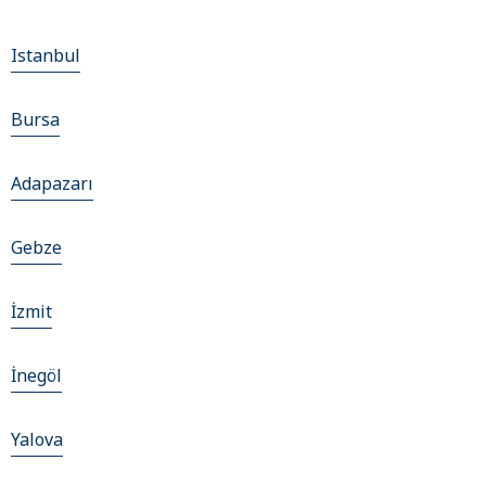
Istanbul
Bursa
Adapazarı
Gebze
İzmit
İnegöl
Yalova