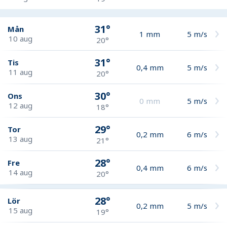
31°
Mån
1
mm
5
m/s
10 aug
20°
31°
Tis
0,4
mm
5
m/s
11 aug
20°
30°
Ons
0
mm
5
m/s
12 aug
18°
29°
Tor
0,2
mm
6
m/s
13 aug
21°
28°
Fre
0,4
mm
6
m/s
14 aug
20°
28°
Lör
0,2
mm
5
m/s
15 aug
19°