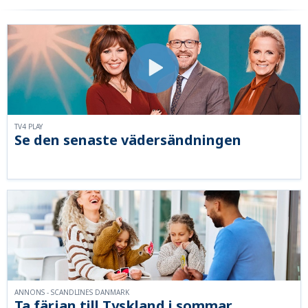
TV4 PLAY
Se den senaste vädersändningen
ANNONS - SCANDLINES DANMARK
Ta färjan till Tyskland i sommar