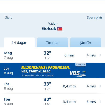
Start
Spara plats
Väder
Golcuk
14 dagar
Timmar
Jämför
32°
Idag
0
mm
4
m/s
7 aug
18°
Lör
8 aug
33°
Lör
0,4
mm
4
m/s
8 aug
17°
32°
Sön
3,4
mm
5
m/s
9 aug
19°