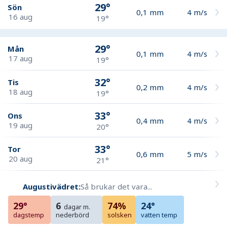
29°
Sön
0,1
mm
4
m/s
16 aug
19°
29°
Mån
0,1
mm
4
m/s
17 aug
19°
32°
Tis
0,2
mm
4
m/s
18 aug
19°
33°
Ons
0,4
mm
4
m/s
19 aug
20°
33°
Tor
0,6
mm
5
m/s
20 aug
21°
Augustivädret:
Så brukar det vara...
29°
6
74%
24°
dagar m.
dagstemp
nederbörd
solsken
vatten temp