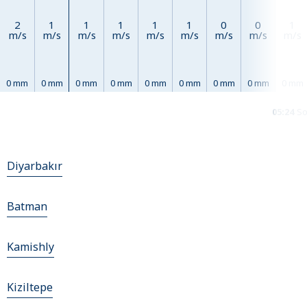
2
1
1
1
1
1
0
0
1
m/s
m/s
m/s
m/s
m/s
m/s
m/s
m/s
m/s
0 mm
0 mm
0 mm
0 mm
0 mm
0 mm
0 mm
0 mm
0 mm
05:24
So
Diyarbakır
Batman
Kamishly
Kiziltepe