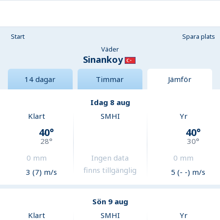
Start
Spara plats
Väder
Sinankoy
14 dagar
Timmar
Jämför
Idag 8 aug
Klart
SMHI
Yr
40
°
40
°
28
°
30
°
0
mm
Ingen data
0
mm
finns tillgänglig
3 (7) m/s
5 (- -) m/s
Sön 9 aug
Klart
SMHI
Yr