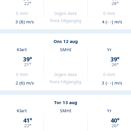
22
°
28
°
0
mm
Ingen data
0
mm
finns tillgänglig
3 (8) m/s
4 (- -) m/s
Ons 12 aug
Klart
SMHI
Yr
39
°
39
°
21
°
26
°
0
mm
Ingen data
0
mm
finns tillgänglig
2 (6) m/s
3 (- -) m/s
Tor 13 aug
Klart
SMHI
Yr
41
°
40
°
22
°
26
°