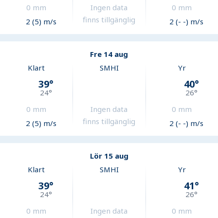
0
mm
Ingen data
0
mm
finns tillgänglig
2 (5) m/s
2 (- -) m/s
Fre 14 aug
Klart
SMHI
Yr
39
°
40
°
24
°
26
°
0
mm
Ingen data
0
mm
finns tillgänglig
2 (5) m/s
2 (- -) m/s
Lör 15 aug
Klart
SMHI
Yr
39
°
41
°
24
°
26
°
0
mm
Ingen data
0
mm