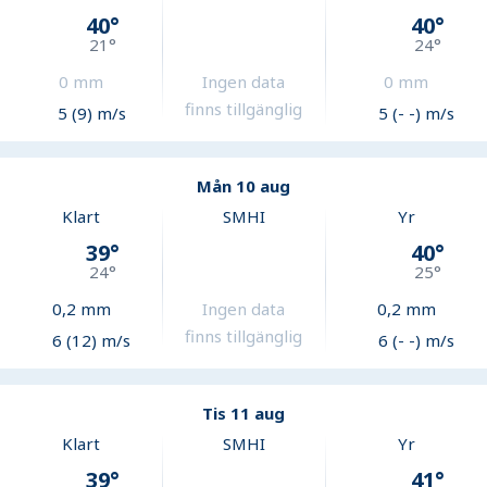
40
°
40
°
21
°
24
°
0
mm
Ingen data
0
mm
finns tillgänglig
5 (9) m/s
5 (- -) m/s
Mån 10 aug
Klart
SMHI
Yr
39
°
40
°
24
°
25
°
0,2
mm
Ingen data
0,2
mm
finns tillgänglig
6 (12) m/s
6 (- -) m/s
Tis 11 aug
Klart
SMHI
Yr
39
°
41
°