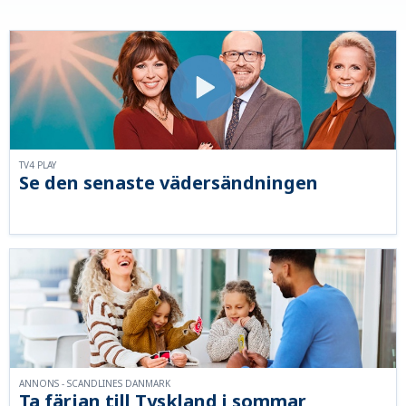
TV4 PLAY
Se den senaste vädersändningen
ANNONS - SCANDLINES DANMARK
Ta färjan till Tyskland i sommar