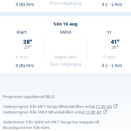
finns tillgänglig
3 (8) m/s
3 (- -) m/s
Sön 16 aug
Klart
SMHI
Yr
38
°
41
°
23
°
26
°
0
mm
Ingen data
0
mm
finns tillgänglig
3 (8) m/s
3 (- -) m/s
Prognosen uppdaterad
08:22
Väderprognos från MET Norge tillhandahållen
enligt
CC BY 4.0
Väderprognos från SMHI tillhandahållen
enligt
CC BY 4.0
Väderikoner från SMHI och MET Norge har mappats till
likvärdiga ikoner från Klart.