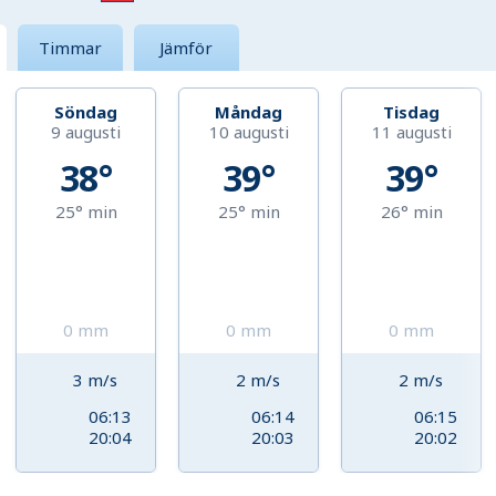
Timmar
Jämför
Söndag
Måndag
Tisdag
9 augusti
10 augusti
11 augusti
38°
39°
39°
25°
min
25°
min
26°
min
0
mm
0
mm
0
mm
3
m/s
2
m/s
2
m/s
06:13
06:14
06:15
20:04
20:03
20:02