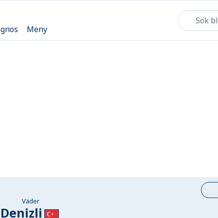
ognos
Meny
Väder
Denizli