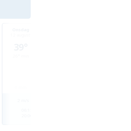
Onsdag
Torsdag
Fredag
12 augusti
13 augusti
14 augusti
39°
36°
35°
26°
min
24°
min
23°
min
0
mm
0
mm
0
mm
2
m/s
3
m/s
3
m/s
06:15
06:16
06:17
20:00
19:59
19:58