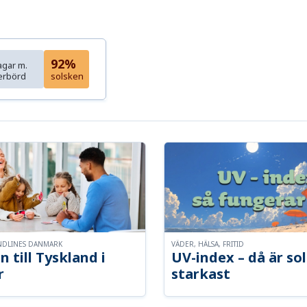
92%
agar m.
erbörd
solsken
NDLINES DANMARK
VÄDER, HÄLSA, FRITID
n till Tyskland i
UV-index – då är so
r
starkast