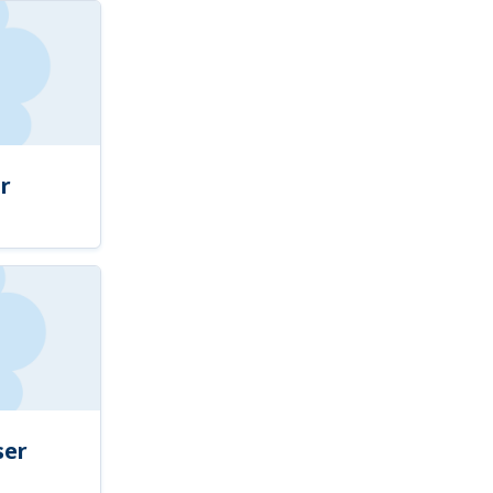
r
ser