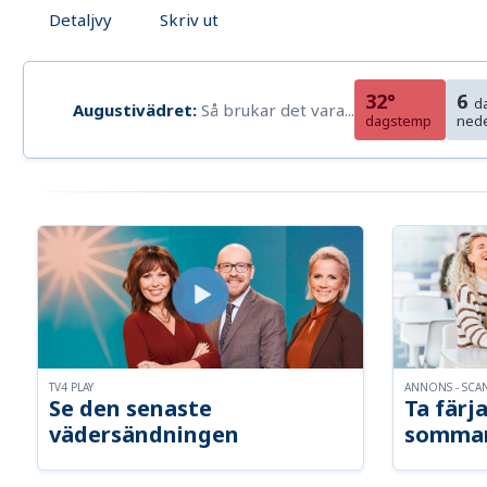
Detaljvy
Skriv ut
32°
6
d
Augustivädret:
Så brukar det vara...
dagstemp
ned
TV4 PLAY
ANNONS - SCA
Se den senaste
Ta färja
vädersändningen
somma