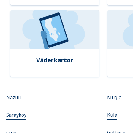
Väderkartor
Nazilli
Mugla
Saraykoy
Kula
Cine
Golhisar