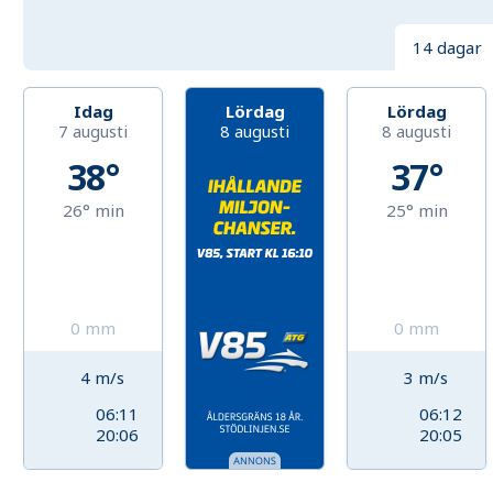
14 dagar
Idag
Lördag
Lördag
7 augusti
8 augusti
8 augusti
38°
37°
26°
min
25°
min
0
mm
0
mm
4
m/s
3
m/s
06:11
06:12
20:06
20:05