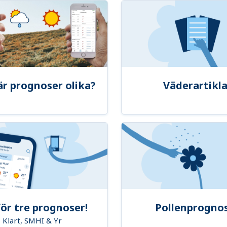
är prognoser olika?
Väderartikla
ör tre prognoser!
Pollenprogno
Klart, SMHI & Yr