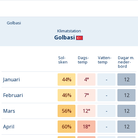
Golbasi
Klimatstation
Golbasi
Sol-
Dags-
Vatten-
Dagar m.
sken
temp
temp
neder­
börd
Januari
44%
4°
-
12
Februari
46%
7°
-
12
Mars
56%
12°
-
12
April
60%
18°
-
12