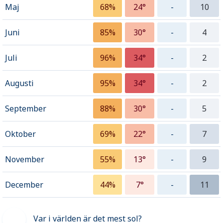
Maj
68%
24°
-
10
Juni
85%
30°
-
4
Juli
96%
34°
-
2
Augusti
95%
34°
-
2
September
88%
30°
-
5
Oktober
69%
22°
-
7
November
55%
13°
-
9
December
44%
7°
-
11
Var i världen är det mest sol?