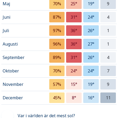
Maj
70%
25°
19°
9
Juni
87%
31°
24°
4
Juli
97%
36°
26°
1
Augusti
96%
36°
27°
1
September
89%
31°
26°
4
Oktober
70%
24°
24°
7
November
57%
15°
19°
9
December
45%
8°
16°
11
Var i världen är det mest sol?