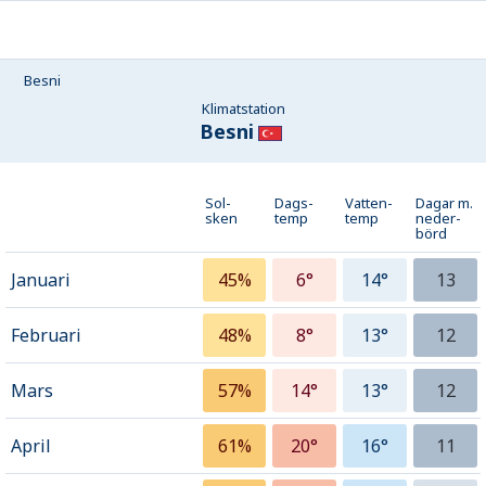
Besni
Klimatstation
Besni
Sol-
Dags-
Vatten-
Dagar m.
sken
temp
temp
neder­
börd
Januari
45%
6°
14°
13
Februari
48%
8°
13°
12
Mars
57%
14°
13°
12
April
61%
20°
16°
11