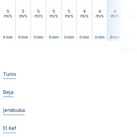
5
5
5
5
5
4
4
4
3
m/s
m/s
m/s
m/s
m/s
m/s
m/s
m/s
m/s
0 mm
0 mm
0 mm
0 mm
0 mm
0 mm
0 mm
0 mm
0 mm
19:22
So
Tunis
Beja
Jendouba
El Kef