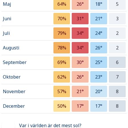
Maj
64%
26°
18°
5
Juni
70%
31°
21°
3
Juli
79%
34°
24°
2
Augusti
78%
34°
26°
2
September
69%
30°
25°
6
Oktober
62%
26°
23°
7
November
57%
21°
20°
8
December
50%
17°
17°
8
Var i världen är det mest sol?