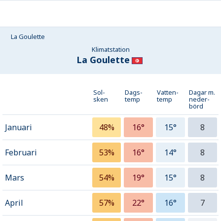
La Goulette
Klimatstation
La Goulette
Sol-
Dags-
Vatten-
Dagar m.
sken
temp
temp
neder­
börd
Januari
48%
16°
15°
8
Februari
53%
16°
14°
8
Mars
54%
19°
15°
8
April
57%
22°
16°
7