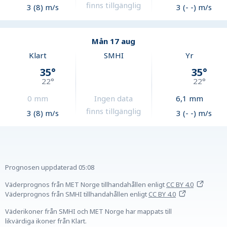
finns tillgänglig
3 (8) m/s
3 (- -) m/s
Mån 17 aug
Klart
SMHI
Yr
35
°
35
°
22
°
22
°
0
mm
Ingen data
6,1
mm
finns tillgänglig
3 (8) m/s
3 (- -) m/s
Prognosen uppdaterad
05:08
Väderprognos från MET Norge tillhandahållen
enligt
CC BY 4.0
Väderprognos från SMHI tillhandahållen
enligt
CC BY 4.0
Väderikoner från SMHI och MET Norge har mappats till
likvärdiga ikoner från Klart.