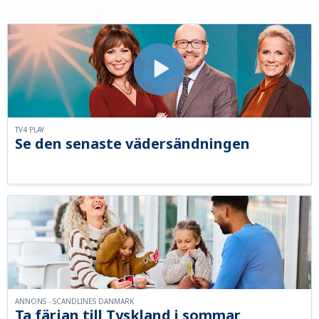
TV4 PLAY
Se den senaste vädersändningen
ANNONS - SCANDLINES DANMARK
Ta färjan till Tyskland i sommar