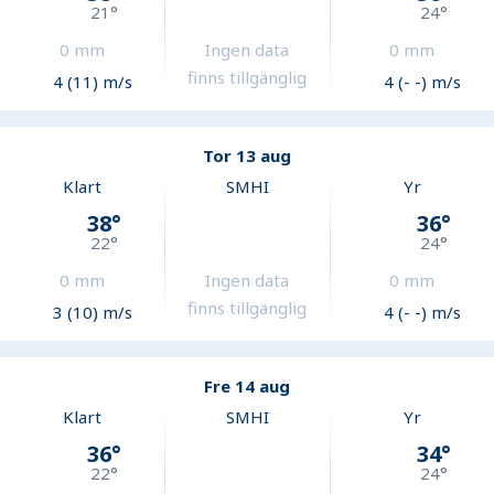
21
°
24
°
0
mm
Ingen data
0
mm
finns tillgänglig
4 (11) m/s
4 (- -) m/s
Tor 13 aug
Klart
SMHI
Yr
38
°
36
°
22
°
24
°
0
mm
Ingen data
0
mm
finns tillgänglig
3 (10) m/s
4 (- -) m/s
Fre 14 aug
Klart
SMHI
Yr
36
°
34
°
22
°
24
°