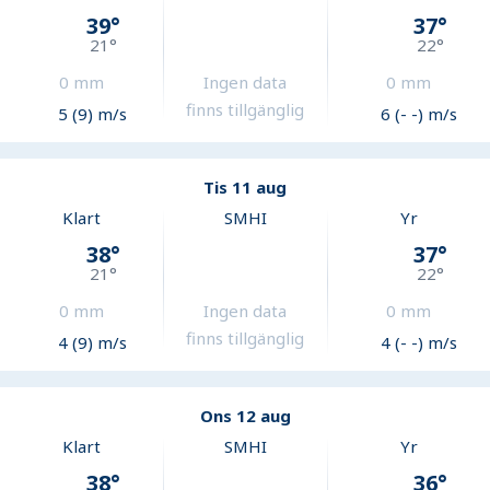
39
°
37
°
21
°
22
°
0
mm
Ingen data
0
mm
finns tillgänglig
5 (9) m/s
6 (- -) m/s
Tis 11 aug
Klart
SMHI
Yr
38
°
37
°
21
°
22
°
0
mm
Ingen data
0
mm
finns tillgänglig
4 (9) m/s
4 (- -) m/s
Ons 12 aug
Klart
SMHI
Yr
38
°
36
°