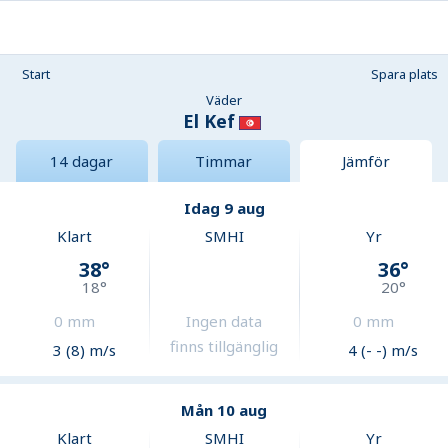
Start
Spara plats
Väder
El Kef
14 dagar
Timmar
Jämför
Idag 9 aug
Klart
SMHI
Yr
38
°
36
°
18
°
20
°
0
mm
Ingen data
0
mm
finns tillgänglig
3 (8) m/s
4 (- -) m/s
Mån 10 aug
Klart
SMHI
Yr