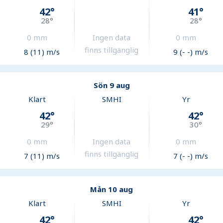
42
°
41
°
28
°
28
°
0
mm
Ingen data
0
mm
finns tillgänglig
8 (11) m/s
9 (- -) m/s
Sön 9 aug
Klart
SMHI
Yr
42
°
42
°
29
°
30
°
0
mm
Ingen data
0
mm
finns tillgänglig
7 (11) m/s
7 (- -) m/s
Mån 10 aug
Klart
SMHI
Yr
42
°
42
°