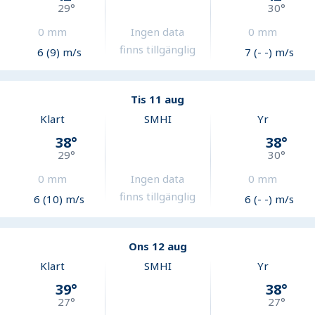
29
°
30
°
0
mm
Ingen data
0
mm
finns tillgänglig
6 (9) m/s
7 (- -) m/s
Tis 11 aug
Klart
SMHI
Yr
38
°
38
°
29
°
30
°
0
mm
Ingen data
0
mm
finns tillgänglig
6 (10) m/s
6 (- -) m/s
Ons 12 aug
Klart
SMHI
Yr
39
°
38
°
27
°
27
°