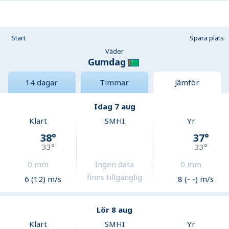
Start
Spara plats
Väder
Gumdag
14 dagar
Timmar
Jämför
Idag 7 aug
Klart
SMHI
Yr
38
°
37
°
33
°
33
°
0
mm
Ingen data
0
mm
finns tillgänglig
6 (12) m/s
8 (- -) m/s
Lör 8 aug
Klart
SMHI
Yr