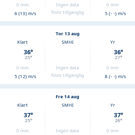
0
mm
Ingen data
0
mm
finns tillgänglig
6 (13) m/s
5 (- -) m/s
Tor 13 aug
Klart
SMHI
Yr
36
°
36
°
25
°
27
°
0
mm
Ingen data
0
mm
finns tillgänglig
5 (12) m/s
8 (- -) m/s
Fre 14 aug
Klart
SMHI
Yr
37
°
37
°
25
°
26
°
0
mm
Ingen data
0
mm