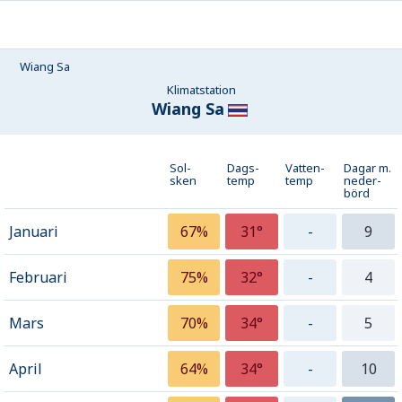
Wiang Sa
Klimatstation
Wiang Sa
Sol-
Dags-
Vatten-
Dagar m.
sken
temp
temp
neder­
börd
Januari
67%
31°
-
9
Februari
75%
32°
-
4
Mars
70%
34°
-
5
April
64%
34°
-
10