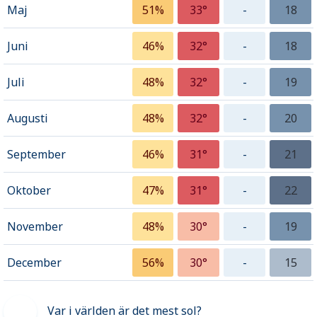
Maj
51%
33°
-
18
Juni
46%
32°
-
18
Juli
48%
32°
-
19
Augusti
48%
32°
-
20
September
46%
31°
-
21
Oktober
47%
31°
-
22
November
48%
30°
-
19
December
56%
30°
-
15
Var i världen är det mest sol?