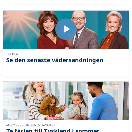
TV4 PLAY
Se den senaste vädersändningen
ANNONS - SCANDLINES DANMARK
Ta färjan till Tyskland i sommar