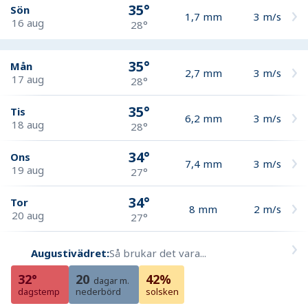
35°
Sön
1,7
mm
3
m/s
16 aug
28°
35°
Mån
2,7
mm
3
m/s
17 aug
28°
35°
Tis
6,2
mm
3
m/s
18 aug
28°
34°
Ons
7,4
mm
3
m/s
19 aug
27°
34°
Tor
8
mm
2
m/s
20 aug
27°
Augustivädret:
Så brukar det vara...
32°
20
42%
dagar m.
dagstemp
nederbörd
solsken