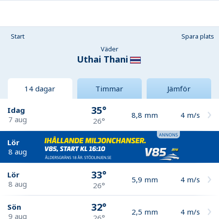
Start
Spara plats
Väder
Uthai Thani
14 dagar
Timmar
Jämför
35°
Idag
8,8
mm
4
m/s
7 aug
26°
Lör
8 aug
33°
Lör
5,9
mm
4
m/s
8 aug
26°
32°
Sön
2,5
mm
4
m/s
9 aug
26°