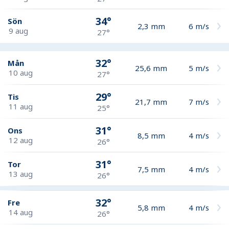
34°
Sön
2,3
mm
6
m/s
9 aug
27°
32°
Mån
25,6
mm
5
m/s
10 aug
27°
29°
Tis
21,7
mm
7
m/s
11 aug
25°
31°
Ons
8,5
mm
4
m/s
12 aug
26°
31°
Tor
7,5
mm
4
m/s
13 aug
26°
32°
Fre
5,8
mm
4
m/s
14 aug
26°