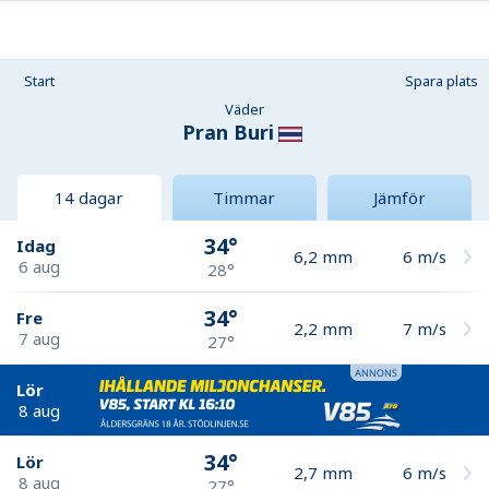
Start
Spara plats
Väder
Pran Buri
14 dagar
Timmar
Jämför
34°
Idag
6,2
mm
6
m/s
6 aug
28°
34°
Fre
2,2
mm
7
m/s
7 aug
27°
Lör
8 aug
34°
Lör
2,7
mm
6
m/s
8 aug
27°