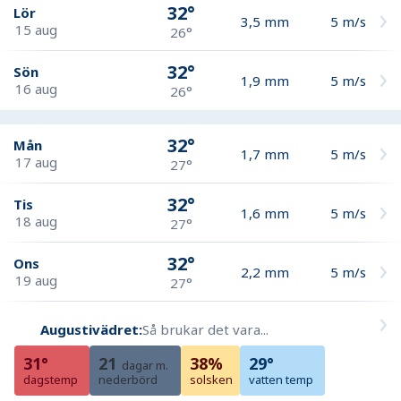
32°
Lör
3,5
mm
5
m/s
15 aug
26°
32°
Sön
1,9
mm
5
m/s
16 aug
26°
32°
Mån
1,7
mm
5
m/s
17 aug
27°
32°
Tis
1,6
mm
5
m/s
18 aug
27°
32°
Ons
2,2
mm
5
m/s
19 aug
27°
Augustivädret:
Så brukar det vara...
31°
21
38%
29°
dagar m.
dagstemp
nederbörd
solsken
vatten temp