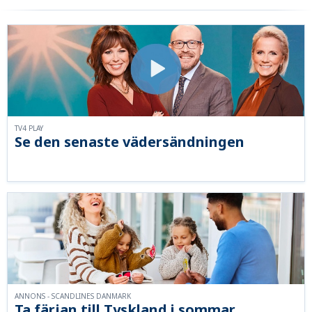
TV4 PLAY
Se den senaste vädersändningen
ANNONS - SCANDLINES DANMARK
Ta färjan till Tyskland i sommar