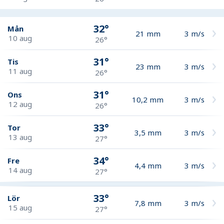
32°
Mån
21
mm
3
m/s
10 aug
26°
31°
Tis
23
mm
3
m/s
11 aug
26°
31°
Ons
10,2
mm
3
m/s
12 aug
26°
33°
Tor
3,5
mm
3
m/s
13 aug
27°
34°
Fre
4,4
mm
3
m/s
14 aug
27°
33°
Lör
7,8
mm
3
m/s
15 aug
27°