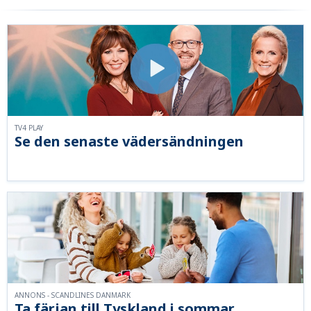
TV4 PLAY
Se den senaste vädersändningen
ANNONS - SCANDLINES DANMARK
Ta färjan till Tyskland i sommar