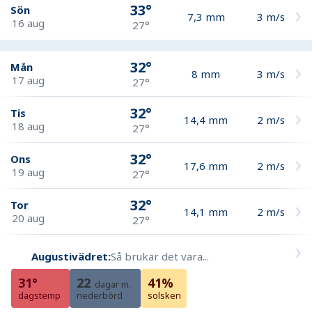
33°
Sön
7,3
mm
3
m/s
16 aug
27°
32°
Mån
8
mm
3
m/s
17 aug
27°
32°
Tis
14,4
mm
2
m/s
18 aug
27°
32°
Ons
17,6
mm
2
m/s
19 aug
27°
32°
Tor
14,1
mm
2
m/s
20 aug
27°
Augustivädret:
Så brukar det vara...
31°
22
41%
dagar m.
dagstemp
nederbörd
solsken