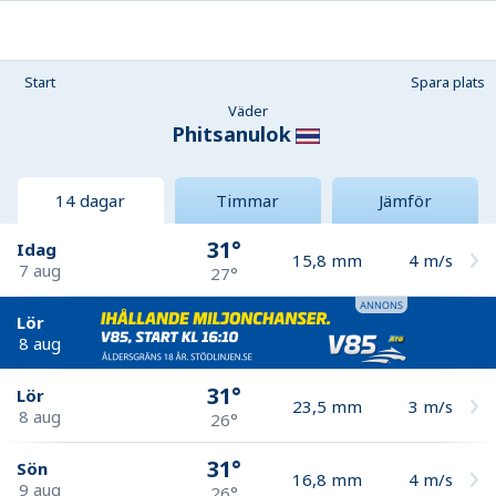
Start
Spara plats
Väder
Phitsanulok
14 dagar
Timmar
Jämför
31°
Idag
15,8
mm
4
m/s
7 aug
27°
Lör
8 aug
31°
Lör
23,5
mm
3
m/s
8 aug
26°
31°
Sön
16,8
mm
4
m/s
9 aug
26°