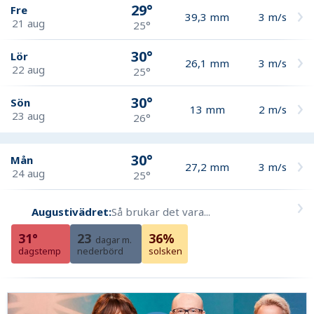
29°
Fre
39,3
mm
3
m/s
21 aug
25°
30°
Lör
26,1
mm
3
m/s
22 aug
25°
30°
Sön
13
mm
2
m/s
23 aug
26°
30°
Mån
27,2
mm
3
m/s
24 aug
25°
Augustivädret:
Så brukar det vara...
31°
23
36%
dagar m.
dagstemp
nederbörd
solsken