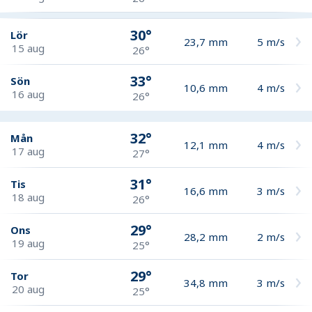
30°
Lör
23,7
mm
5
m/s
15 aug
26°
33°
Sön
10,6
mm
4
m/s
16 aug
26°
32°
Mån
12,1
mm
4
m/s
17 aug
27°
31°
Tis
16,6
mm
3
m/s
18 aug
26°
29°
Ons
28,2
mm
2
m/s
19 aug
25°
29°
Tor
34,8
mm
3
m/s
20 aug
25°