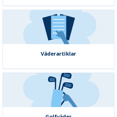
Väderartiklar
Golfväder