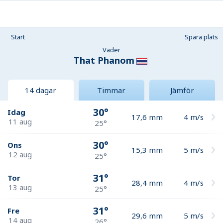
Start
Spara plats
Väder
That Phanom
14 dagar
Timmar
Jämför
30°
Idag
17,6
mm
4
m/s
11 aug
25°
30°
Ons
15,3
mm
5
m/s
12 aug
25°
31°
Tor
28,4
mm
4
m/s
13 aug
25°
31°
Fre
29,6
mm
5
m/s
14 aug
26°