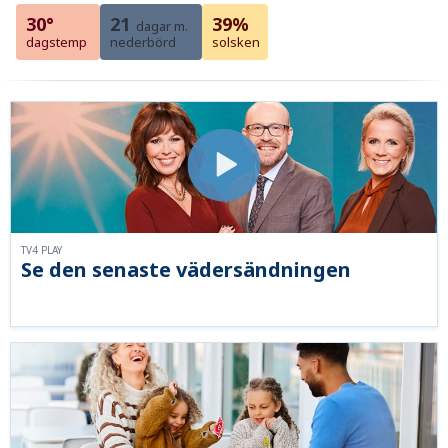
30°
21
39%
dagar m.
dagstemp
nederbörd
solsken
TV4 PLAY
Se den senaste vädersändningen