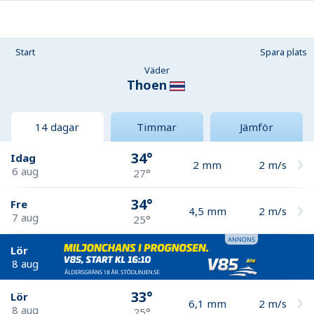
Start
Spara plats
Väder
Thoen
14 dagar
Timmar
Jämför
34°
Idag
2
mm
2
m/s
6 aug
27°
34°
Fre
4,5
mm
2
m/s
7 aug
25°
Lör
8 aug
33°
Lör
6,1
mm
2
m/s
8 aug
25°