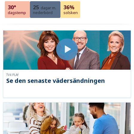
30°
25
36%
dagar m.
dagstemp
nederbörd
solsken
TV4 PLAY
Se den senaste vädersändningen