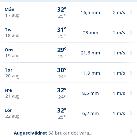
32°
Mån
16,5
mm
2
m/s
17 aug
25°
31°
Tis
23
mm
1
m/s
18 aug
25°
29°
Ons
21,6
mm
1
m/s
19 aug
25°
30°
Tor
11,9
mm
1
m/s
20 aug
24°
32°
Fre
8,5
mm
1
m/s
21 aug
24°
32°
Lör
6,2
mm
1
m/s
22 aug
25°
Augustivädret:
Så brukar det vara...