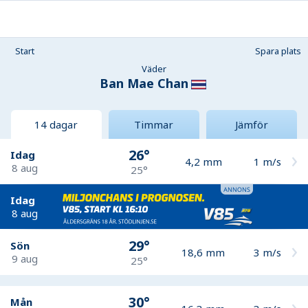
Start
Spara plats
Väder
Ban Mae Chan
14 dagar
Timmar
Jämför
26°
Idag
4,2
mm
1
m/s
8 aug
25°
Idag
8 aug
29°
Sön
18,6
mm
3
m/s
9 aug
25°
30°
Mån