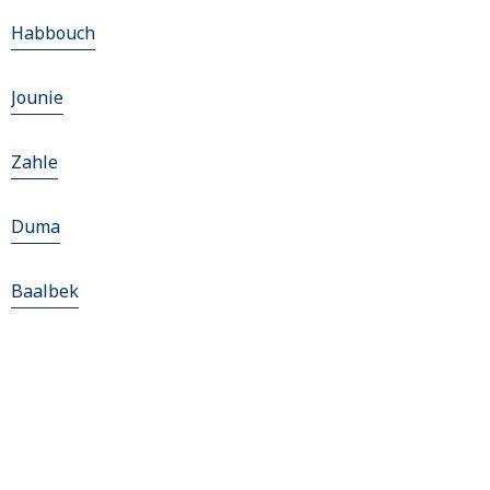
Habbouch
Jounie
Zahle
Duma
Baalbek