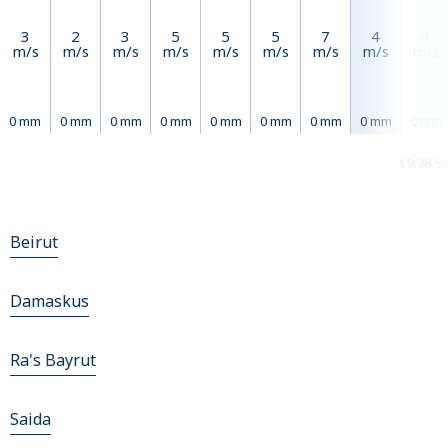
3
2
3
5
5
5
7
4
4
m/s
m/s
m/s
m/s
m/s
m/s
m/s
m/s
m/s
0 mm
0 mm
0 mm
0 mm
0 mm
0 mm
0 mm
0 mm
0 mm
19:26
So
Beirut
Damaskus
Ra's Bayrut
Saida