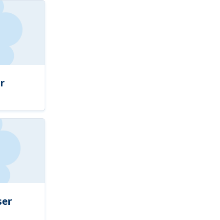
r
ser