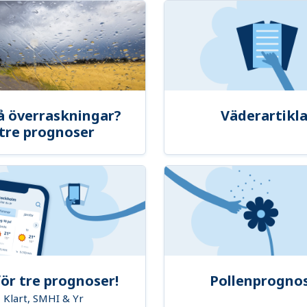
å överraskningar?
Väderartikla
tre prognoser
ör tre prognoser!
Pollenprogno
Klart, SMHI & Yr