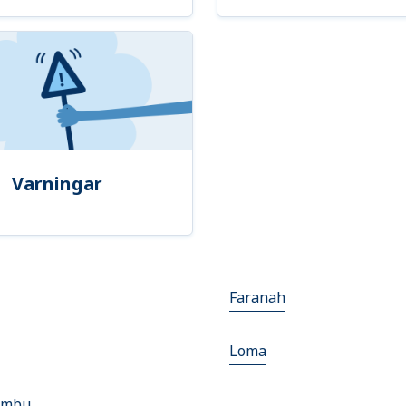
Varningar
Faranah
Loma
ombu