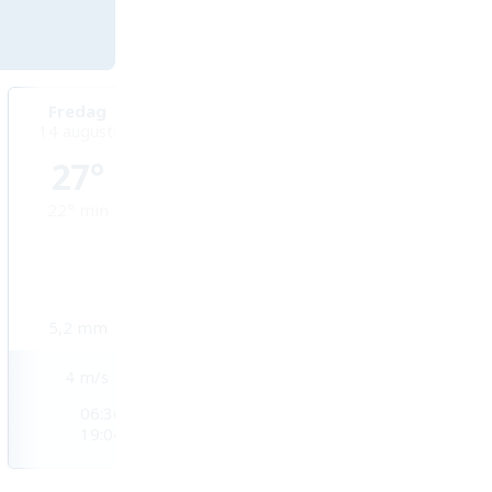
Fredag
Lördag
Söndag
14 augusti
15 augusti
16 augusti
27°
29°
29°
22°
min
23°
min
23°
min
5,2
mm
3,5
mm
17,3
mm
4
m/s
2
m/s
2
m/s
06:36
06:36
06:36
19:04
19:03
19:03