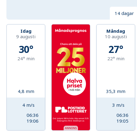
14 dagar
Idag
Måndag
9 augusti
10 augusti
30°
27°
24°
min
22°
min
4,8
mm
35,3
mm
4
m/s
3
m/s
06:36
06:36
19:06
19:05