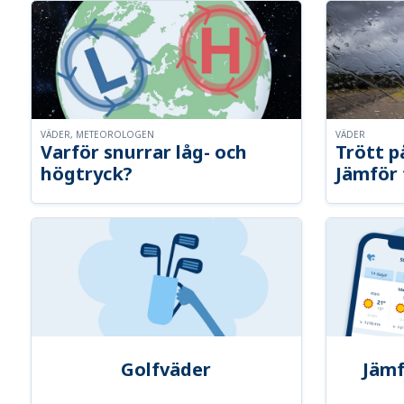
VÄDER, METEOROLOGEN
VÄDER
Varför snurrar låg- och
Trött p
högtryck?
Jämför 
Golfväder
Jämf