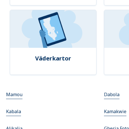
Väderkartor
Mamou
Dabola
Kabala
Kamakwie
Alikalia
Gberia Fot