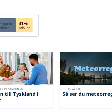
31%
dagar m.
erbörd
solsken
NDLINES DANMARK
FRITID, VÄDER
n till Tyskland i
Så ser du meteorre
r