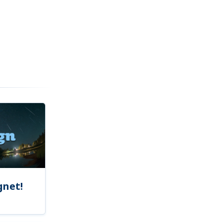
gnet!