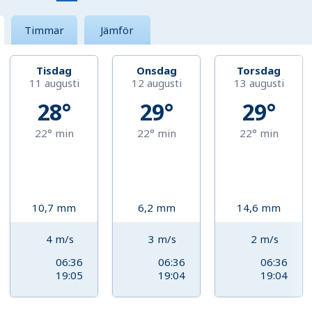
Timmar
Jämför
Tisdag
Onsdag
Torsdag
11 augusti
12 augusti
13 augusti
28°
29°
29°
22°
min
22°
min
22°
min
10,7
mm
6,2
mm
14,6
mm
4
m/s
3
m/s
2
m/s
06:36
06:36
06:36
19:05
19:04
19:04