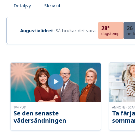
Detaljvy
Skriv ut
28°
26
Augustivädret:
Så brukar det vara...
dagstemp
ned
TV4 PLAY
ANNONS - SCA
Se den senaste
Ta färja
vädersändningen
somma