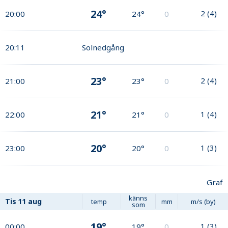
24°
2
(
4
)
20:00
24°
0
20:11
Solnedgång
23°
2
(
4
)
21:00
23°
0
21°
1
(
4
)
22:00
21°
0
20°
1
(
3
)
23:00
20°
0
Graf
känns
Tis
11 aug
temp
mm
m/s (by)
som
19°
1
(
3
)
00:00
19°
0