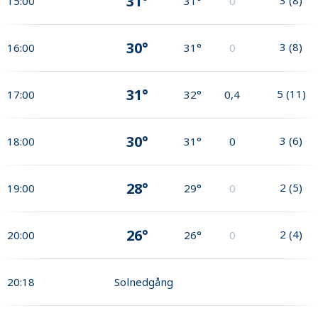
31°
15:00
31°
0
30°
3
(
8
)
16:00
31°
0
31°
5
(
11
)
17:00
32°
0,4
30°
3
(
6
)
18:00
31°
0
28°
2
(
5
)
19:00
29°
0
26°
2
(
4
)
20:00
26°
0
20:18
Solnedgång