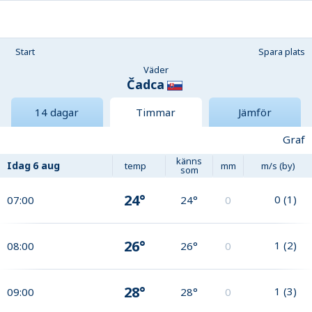
Start
Spara plats
Väder
Čadca
14 dagar
Timmar
Jämför
Graf
känns
Idag
6 aug
temp
mm
m/s (by)
som
24°
0
(
1
)
07:00
24°
0
26°
1
(
2
)
08:00
26°
0
28°
1
(
3
)
09:00
28°
0