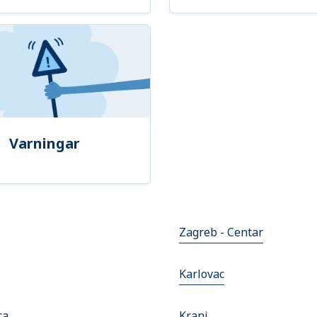
Varningar
Zagreb - Centar
Karlovac
ca
Kranj