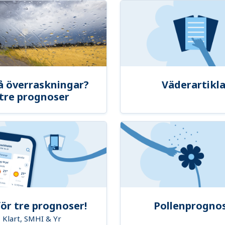
å överraskningar?
Väderartikla
tre prognoser
ör tre prognoser!
Pollenprogno
Klart, SMHI & Yr