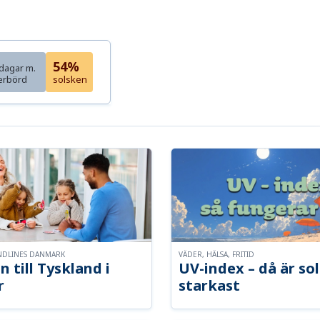
54%
dagar m.
erbörd
solsken
NDLINES DANMARK
VÄDER, HÄLSA, FRITID
n till Tyskland i
UV-index – då är so
r
starkast