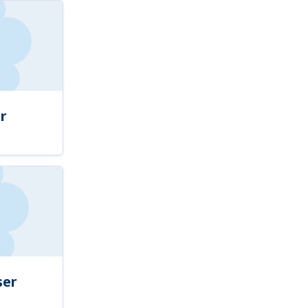
r
ser