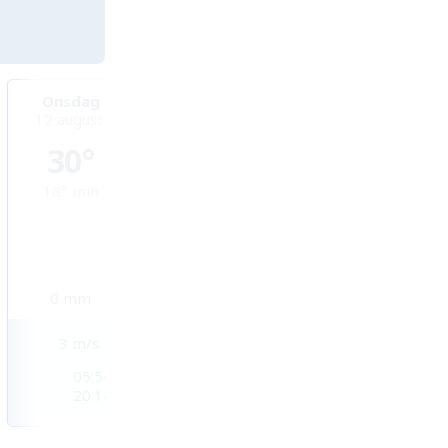
Onsdag
Torsdag
Fredag
12 augusti
13 augusti
14 augusti
30°
29°
30°
18°
min
18°
min
16°
min
0
mm
0
mm
0
mm
3
m/s
3
m/s
2
m/s
05:54
05:55
05:56
20:14
20:12
20:11