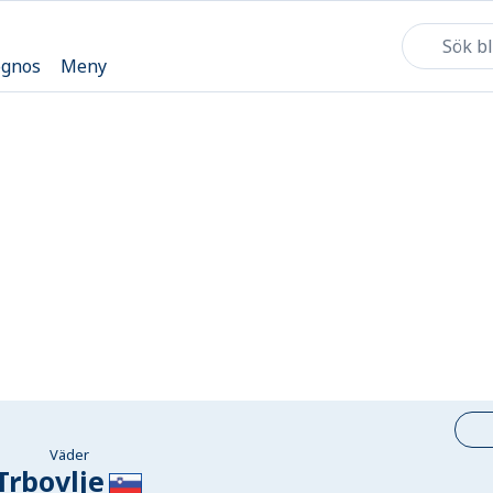
ognos
Meny
Väder
Trbovlje