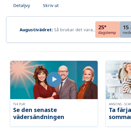
Detaljvy
Skriv ut
25°
15
Augustivädret:
Så brukar det vara...
dagstemp
ned
TV4 PLAY
ANNONS - SCA
Se den senaste
Ta färja
vädersändningen
somma