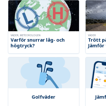
VÄDER, METEOROLOGEN
VÄDER
Varför snurrar låg- och
Trött p
högtryck?
Jämför 
Golfväder
Jämf