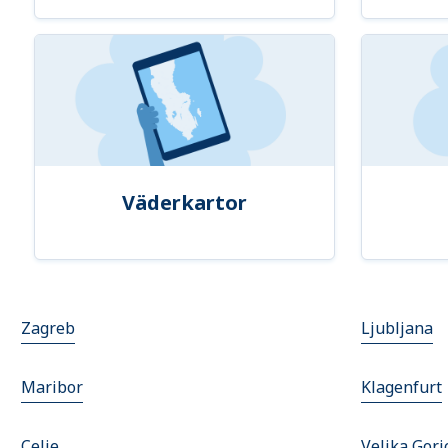
Väderkartor
Zagreb
Ljubljana
Maribor
Klagenfurt
Celje
Velika Gori