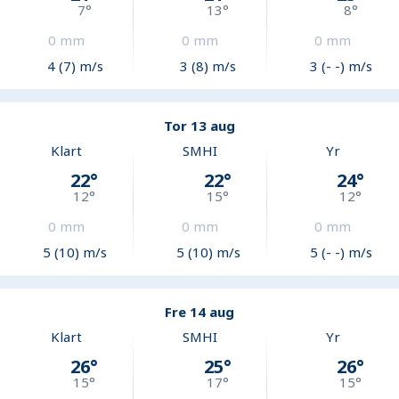
7
°
13
°
8
°
0
mm
0
mm
0
mm
4 (7) m/s
3 (8) m/s
3 (- -) m/s
Tor 13 aug
Klart
SMHI
Yr
22
°
22
°
24
°
12
°
15
°
12
°
0
mm
0
mm
0
mm
5 (10) m/s
5 (10) m/s
5 (- -) m/s
Fre 14 aug
Klart
SMHI
Yr
26
°
25
°
26
°
15
°
17
°
15
°