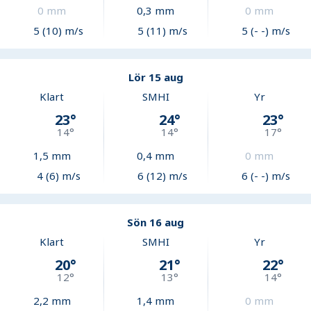
0
mm
0,3
mm
0
mm
5 (10) m/s
5 (11) m/s
5 (- -) m/s
Lör 15 aug
Klart
SMHI
Yr
23
°
24
°
23
°
14
°
14
°
17
°
1,5
mm
0,4
mm
0
mm
4 (6) m/s
6 (12) m/s
6 (- -) m/s
Sön 16 aug
Klart
SMHI
Yr
20
°
21
°
22
°
12
°
13
°
14
°
2,2
mm
1,4
mm
0
mm