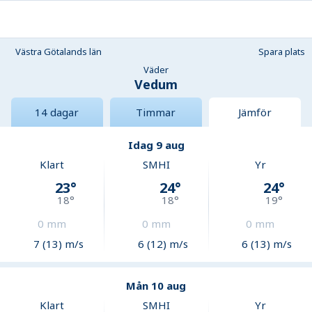
Västra Götalands län
Spara plats
Väder
Vedum
14 dagar
Timmar
Jämför
Idag 9 aug
Klart
SMHI
Yr
23
°
24
°
24
°
18
°
18
°
19
°
0
mm
0
mm
0
mm
7 (13) m/s
6 (12) m/s
6 (13) m/s
Mån 10 aug
Klart
SMHI
Yr