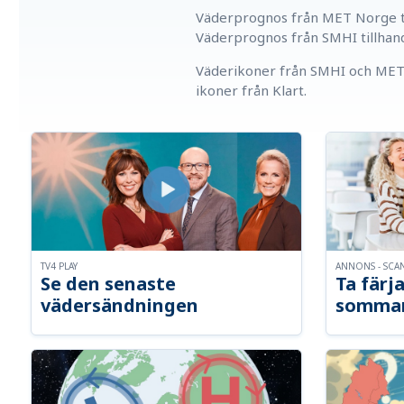
Väderprognos från MET Norge ti
Väderprognos från SMHI tillhan
Väderikoner från SMHI och MET 
ikoner från Klart.
TV4 PLAY
ANNONS - SCA
Se den senaste
Ta färja
vädersändningen
somma