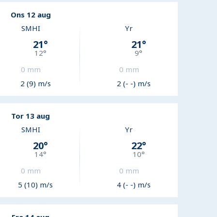
Ons 12 aug
SMHI
Yr
21
°
21
°
12
°
9
°
0
mm
0
mm
2 (9) m/s
2 (- -) m/s
Tor 13 aug
SMHI
Yr
20
°
22
°
14
°
10
°
0
mm
0
mm
5 (10) m/s
4 (- -) m/s