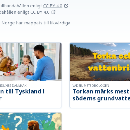
llhandahållen
enligt
CC BY 4.0
dahållen
enligt
CC BY 4.0
Norge har mappats till likvärdiga
NDLINES DANMARK
VÄDER, METEOROLOGEN
n till Tyskland i
Torkan märks mest 
r
söderns grundvatt