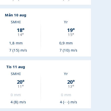
Mån 10 aug
SMHI
Yr
18
°
19
°
14
°
15
°
1,8
mm
0,9
mm
7 (15) m/s
7 (10) m/s
Tis 11 aug
SMHI
Yr
20
°
20
°
11
°
13
°
0
mm
0
mm
4 (8) m/s
4 (- -) m/s