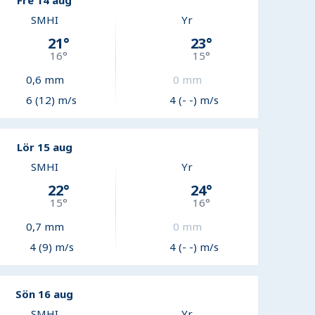
Fre 14 aug
SMHI
Yr
21
°
23
°
16
°
15
°
0,6
mm
0
mm
6 (12) m/s
4 (- -) m/s
Lör 15 aug
SMHI
Yr
22
°
24
°
15
°
16
°
0,7
mm
0
mm
4 (9) m/s
4 (- -) m/s
Sön 16 aug
SMHI
Yr