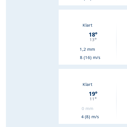
Klart
18
°
13
°
1,2
mm
8 (16) m/s
Klart
19
°
11
°
0
mm
4 (8) m/s