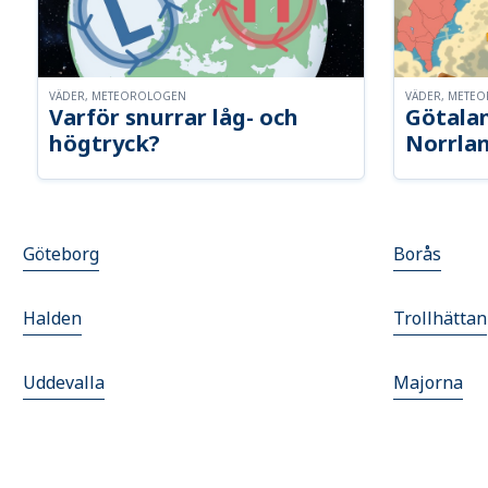
VÄDER, METEOROLOGEN
VÄDER, METE
Varför snurrar låg- och
Götalan
högtryck?
Norrla
Göteborg
Borås
Halden
Trollhättan
Uddevalla
Majorna