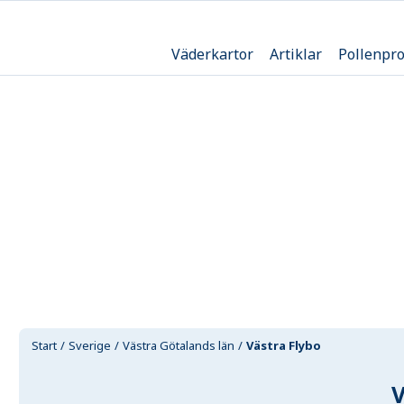
Väderkartor
Artiklar
Pollenpr
Start
Sverige
Västra Götalands län
Västra Flybo
V