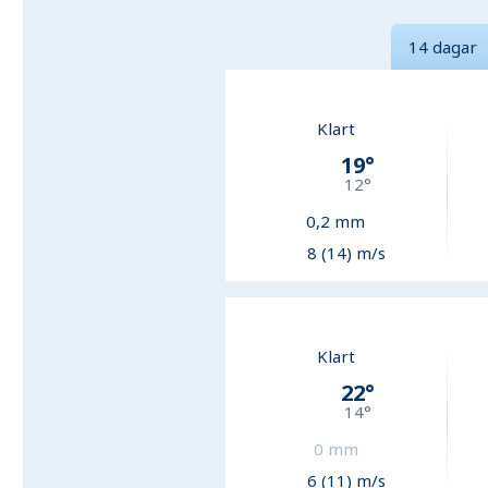
14 dagar
Klart
19
°
12
°
0,2
mm
8 (14) m/s
Klart
22
°
14
°
0
mm
6 (11) m/s