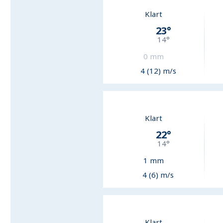
Klart
23
°
14
°
0
mm
4 (12) m/s
Klart
22
°
14
°
1
mm
4 (6) m/s
Klart