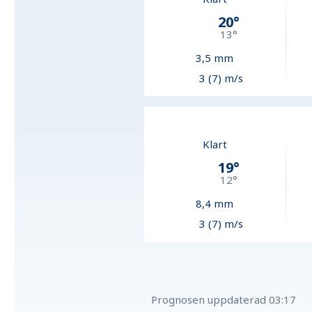
20
°
13
°
3,5
mm
3 (7) m/s
Klart
19
°
12
°
8,4
mm
3 (7) m/s
Prognosen uppdaterad
03:17