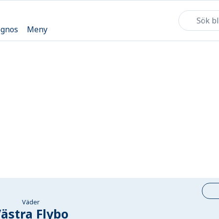
ognos
Meny
Väder
ästra Flybo