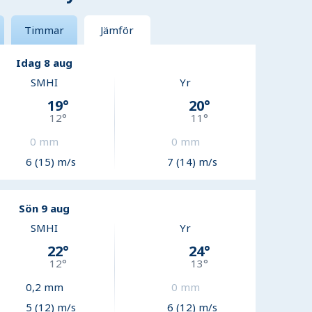
Timmar
Jämför
Idag 8 aug
SMHI
Yr
19
°
20
°
12
°
11
°
0
mm
0
mm
6 (15) m/s
7 (14) m/s
Sön 9 aug
SMHI
Yr
22
°
24
°
12
°
13
°
0,2
mm
0
mm
5 (12) m/s
6 (12) m/s