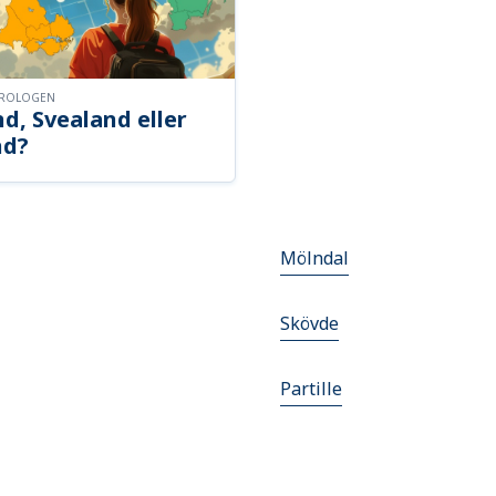
OROLOGEN
d, Svealand eller
nd?
Mölndal
Skövde
Partille