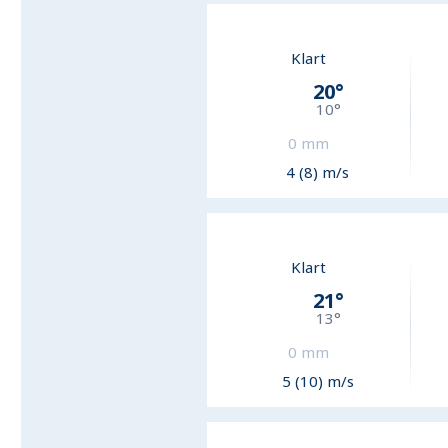
Klart
20
°
10
°
0
mm
4 (8) m/s
Klart
21
°
13
°
0
mm
5 (10) m/s