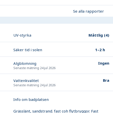
Se alla rapporter
Måttlig
(
4
)
UV-styrka
1–2 h
Säker tid i solen
Ingen
Algblomning
Senaste mätning
24 jul 2026
Bra
Vattenkvalitet
Senaste mätning
24 jul 2026
Info om badplatsen
Grässlänt, sandstrand. fast coh flytbryggor. Fast