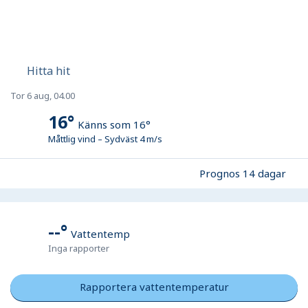
Hitta hit
Tor 6 aug, 04.00
16
°
Känns som
16
°
Måttlig vind
–
Sydväst
4
m/s
Prognos 14 dagar
--
°
Vattentemp
Inga rapporter
Rapportera vattentemperatur