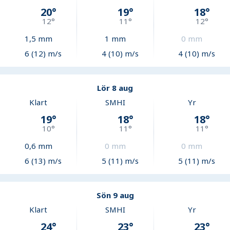
20
°
19
°
18
°
12
°
11
°
12
°
1,5
mm
1
mm
0
mm
6 (12) m/s
4 (10) m/s
4 (10) m/s
Lör 8 aug
Klart
SMHI
Yr
19
°
18
°
18
°
10
°
11
°
11
°
0,6
mm
0
mm
0
mm
6 (13) m/s
5 (11) m/s
5 (11) m/s
Sön 9 aug
Klart
SMHI
Yr
24
°
23
°
23
°