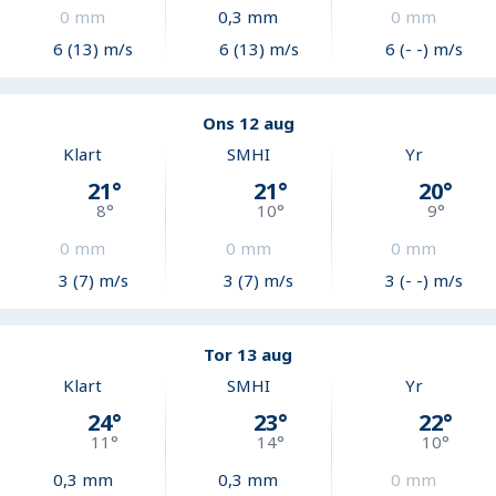
0
mm
0,3
mm
0
mm
6 (13) m/s
6 (13) m/s
6 (- -) m/s
Ons 12 aug
Klart
SMHI
Yr
21
°
21
°
20
°
8
°
10
°
9
°
0
mm
0
mm
0
mm
3 (7) m/s
3 (7) m/s
3 (- -) m/s
Tor 13 aug
Klart
SMHI
Yr
24
°
23
°
22
°
11
°
14
°
10
°
0,3
mm
0,3
mm
0
mm