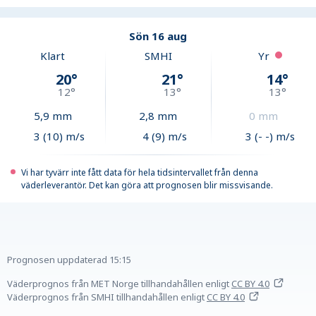
Sön 16 aug
Klart
SMHI
Yr
20
°
21
°
14
°
12
°
13
°
13
°
5,9
mm
2,8
mm
0
mm
3 (10) m/s
4 (9) m/s
3 (- -) m/s
Vi har tyvärr inte fått data för hela tidsintervallet från denna
väderleverantör. Det kan göra att prognosen blir missvisande.
Prognosen uppdaterad
15:15
Väderprognos från MET Norge tillhandahållen
enligt
CC BY 4.0
Väderprognos från SMHI tillhandahållen
enligt
CC BY 4.0