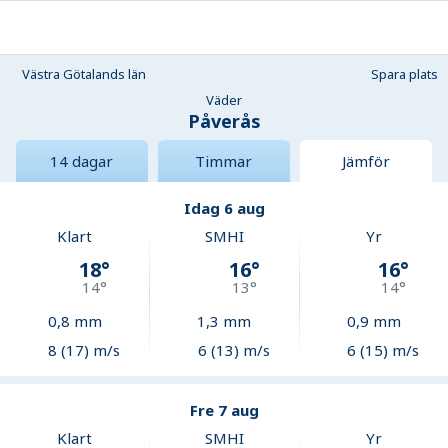
Västra Götalands län
Spara plats
Väder
Påverås
14 dagar
Timmar
Jämför
Idag 6 aug
Klart
SMHI
Yr
18
°
16
°
16
°
14
°
13
°
14
°
0,8
mm
1,3
mm
0,9
mm
8 (17) m/s
6 (13) m/s
6 (15) m/s
Fre 7 aug
Klart
SMHI
Yr