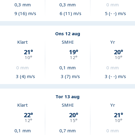
0,3
mm
0,3
mm
0
mm
9 (16) m/s
6 (11) m/s
5 (- -) m/s
Ons 12 aug
Klart
SMHI
Yr
21
°
19
°
20
°
10
°
12
°
10
°
0
mm
0,1
mm
0
mm
3 (4) m/s
3 (7) m/s
3 (- -) m/s
Tor 13 aug
Klart
SMHI
Yr
22
°
20
°
21
°
12
°
15
°
10
°
0,1
mm
0,7
mm
0
mm