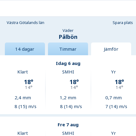
Västra Götalands län
Spara plats
Väder
Pålbön
14 dagar
Timmar
Jämför
Idag 6 aug
Klart
SMHI
Yr
18
°
18
°
18
°
14
°
14
°
14
°
2,4
mm
1,2
mm
0,7
mm
8 (15) m/s
8 (14) m/s
7 (14) m/s
Fre 7 aug
Klart
SMHI
Yr