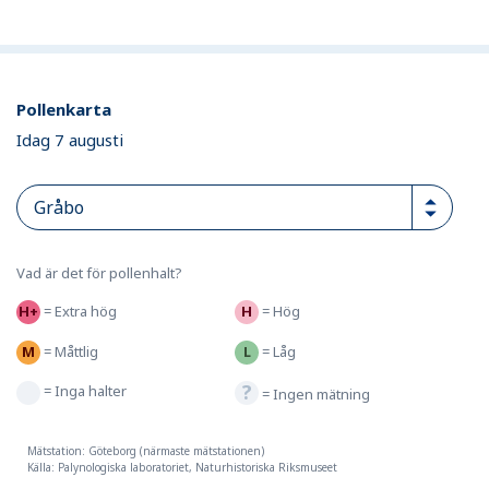
Pollenkarta
Idag 7 augusti
Vad är det för pollenhalt?
=
Extra hög
=
Hög
=
Måttlig
=
Låg
=
Inga halter
=
Ingen mätning
Mätstation: Göteborg (närmaste mätstationen)
Källa: Palynologiska laboratoriet, Naturhistoriska Riksmuseet