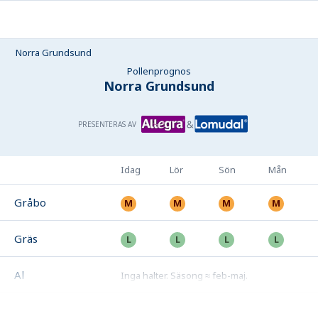
Norra Grundsund
Pollenprognos
Norra Grundsund
PRESENTERAS AV
Idag
Lör
Sön
Mån
Gråbo
Gräs
Al
Inga halter
.
Säsong ≈ feb-maj
.