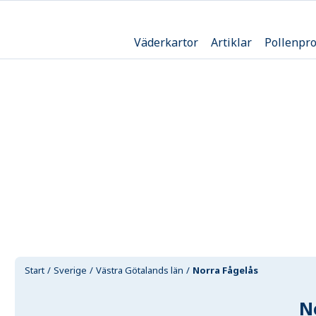
Väderkartor
Artiklar
Pollenpr
Start
Sverige
Västra Götalands län
Norra Fågelås
N