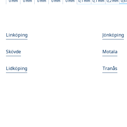
0 mm
0 mm
0 mm
0 mm
0 mm
0,1 mm
0,1 mm
0,2 mm
0,6
Linköping
Jönköping
Skövde
Motala
Lidköping
Tranås