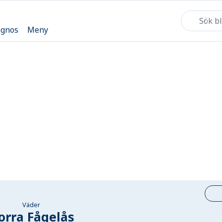
ognos
Meny
Väder
orra Fågelås