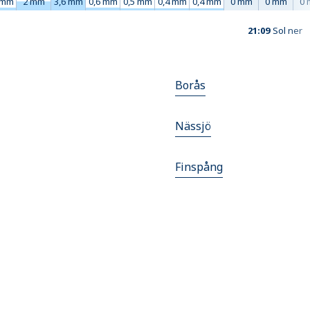
 mm
2 mm
3,6 mm
0,6 mm
0,5 mm
0,4 mm
0,4 mm
0 mm
0 mm
0
21:09
Sol ner
Borås
Nässjö
Finspång