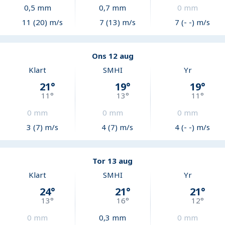
0,5
mm
0,7
mm
0
mm
11 (20) m/s
7 (13) m/s
7 (- -) m/s
Ons 12 aug
Klart
SMHI
Yr
21
°
19
°
19
°
11
°
13
°
11
°
0
mm
0
mm
0
mm
3 (7) m/s
4 (7) m/s
4 (- -) m/s
Tor 13 aug
Klart
SMHI
Yr
24
°
21
°
21
°
13
°
16
°
12
°
0
mm
0,3
mm
0
mm