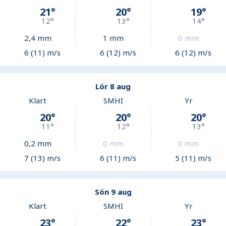
21
°
20
°
19
°
12
°
13
°
14
°
2,4
mm
1
mm
0
mm
6 (11) m/s
6 (12) m/s
6 (12) m/s
Lör 8 aug
Klart
SMHI
Yr
20
°
20
°
20
°
11
°
12
°
13
°
0,2
mm
0
mm
0
mm
7 (13) m/s
6 (11) m/s
5 (11) m/s
Sön 9 aug
Klart
SMHI
Yr
23
°
22
°
23
°