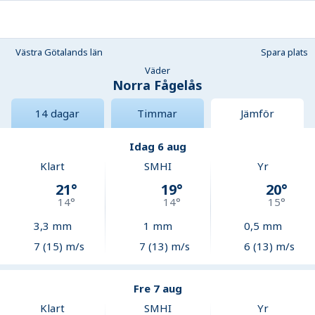
Västra Götalands län
Spara plats
Väder
Norra Fågelås
14 dagar
Timmar
Jämför
Idag 6 aug
Klart
SMHI
Yr
21
°
19
°
20
°
14
°
14
°
15
°
3,3
mm
1
mm
0,5
mm
7 (15) m/s
7 (13) m/s
6 (13) m/s
Fre 7 aug
Klart
SMHI
Yr