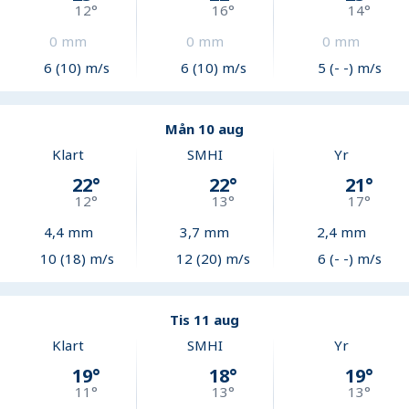
12
°
16
°
14
°
0
mm
0
mm
0
mm
6 (10) m/s
6 (10) m/s
5 (- -) m/s
Mån 10 aug
Klart
SMHI
Yr
22
°
22
°
21
°
12
°
13
°
17
°
4,4
mm
3,7
mm
2,4
mm
10 (18) m/s
12 (20) m/s
6 (- -) m/s
Tis 11 aug
Klart
SMHI
Yr
19
°
18
°
19
°
11
°
13
°
13
°