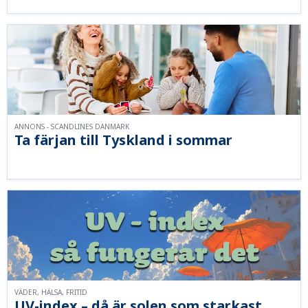
ANNONS - SCANDLINES DANMARK
Ta färjan till Tyskland i sommar
VÄDER, HÄLSA, FRITID
UV-index – då är solen som starkast