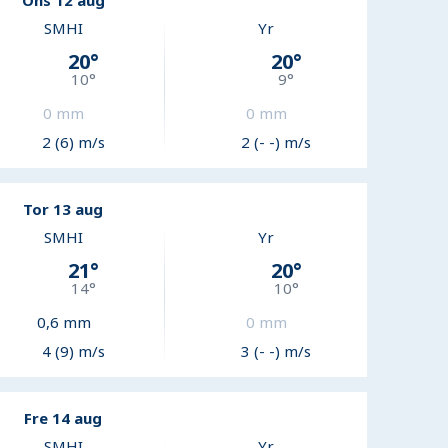
Ons 12 aug
SMHI
Yr
20
°
20
°
10
°
9
°
0
mm
0
mm
2 (6) m/s
2 (- -) m/s
Tor 13 aug
SMHI
Yr
21
°
20
°
14
°
10
°
0,6
mm
0
mm
4 (9) m/s
3 (- -) m/s
Fre 14 aug
SMHI
Yr