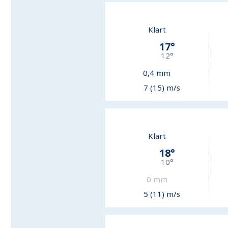
Klart
17
°
12
°
0,4
mm
7 (15) m/s
Klart
18
°
10
°
0
mm
5 (11) m/s