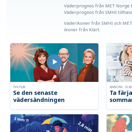
Väderprognos från MET Norge ti
Väderprognos från SMHI tillhan
Väderikoner från SMHI och MET 
ikoner från Klart.
TV4 PLAY
ANNONS - SCA
Se den senaste
Ta färja
vädersändningen
somma