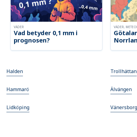
VÄDER
VÄDER, METE
Vad betyder 0,1 mm i
Götalan
prognosen?
Norrla
Halden
Trollhättan
Hammarö
Älvängen
Lidköping
Vänersbor