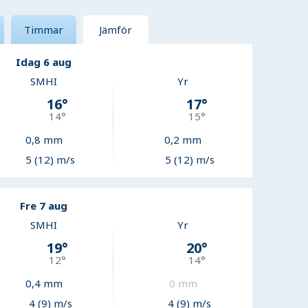
Timmar
Jämför
Idag 6 aug
SMHI
Yr
16
°
17
°
14
°
15
°
0,8
mm
0,2
mm
5 (12) m/s
5 (12) m/s
Fre 7 aug
SMHI
Yr
19
°
20
°
12
°
14
°
0,4
mm
0
mm
4 (9) m/s
4 (9) m/s