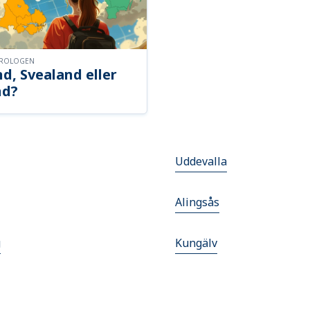
OROLOGEN
d, Svealand eller
nd?
Uddevalla
Alingsås
g
Kungälv