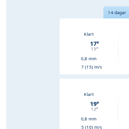
14 dagar
Klart
17
°
13
°
0,8
mm
7 (15) m/s
Klart
19
°
12
°
0,8
mm
5 (10) m/s