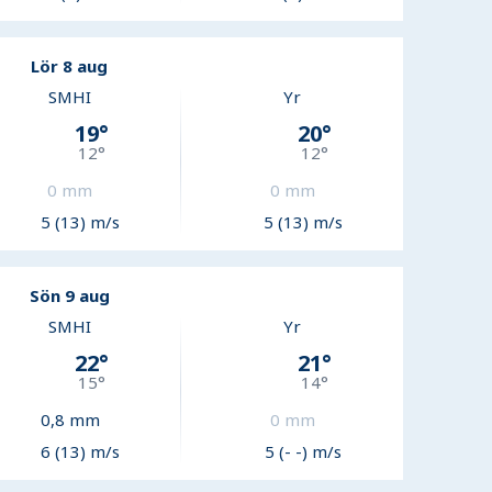
Lör 8 aug
SMHI
Yr
19
°
20
°
12
°
12
°
0
mm
0
mm
5 (13) m/s
5 (13) m/s
Sön 9 aug
SMHI
Yr
22
°
21
°
15
°
14
°
0,8
mm
0
mm
6 (13) m/s
5 (- -) m/s