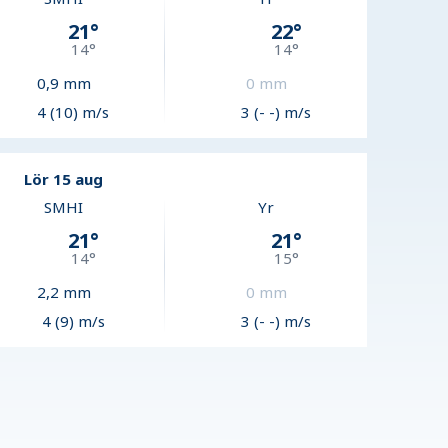
21
°
22
°
14
°
14
°
0,9
mm
0
mm
4 (10) m/s
3 (- -) m/s
Lör 15 aug
SMHI
Yr
21
°
21
°
14
°
15
°
2,2
mm
0
mm
4 (9) m/s
3 (- -) m/s