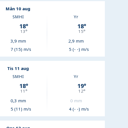
Mån 10 aug
SMHI
Yr
18
°
18
°
13
°
15
°
3,9
mm
2,9
mm
7 (15) m/s
5 (- -) m/s
Tis 11 aug
SMHI
Yr
18
°
19
°
11
°
12
°
0,3
mm
0
mm
5 (11) m/s
4 (- -) m/s