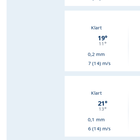
Klart
19
°
11
°
0,2
mm
7 (14) m/s
Klart
21
°
13
°
0,1
mm
6 (14) m/s