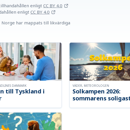
llhandahållen
enligt
CC BY 4.0
dahållen
enligt
CC BY 4.0
Norge har mappats till likvärdiga
NDLINES DANMARK
VÄDER, METEOROLOGEN
n till Tyskland i
Solkampen 2026:
r
sommarens soligast