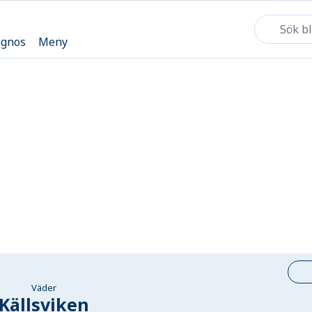
ognos
Meny
Väder
Källsviken