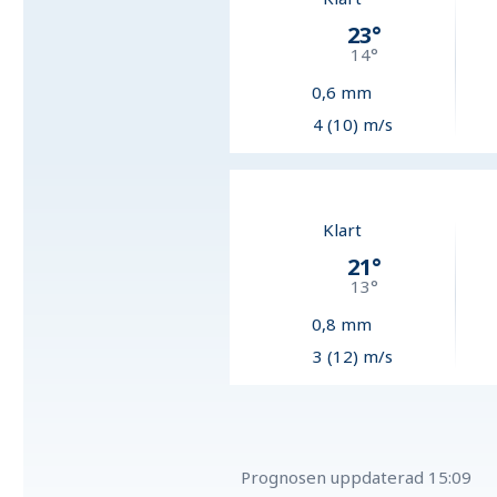
23
°
14
°
0,6
mm
4 (10) m/s
Klart
21
°
13
°
0,8
mm
3 (12) m/s
Prognosen uppdaterad
15:09