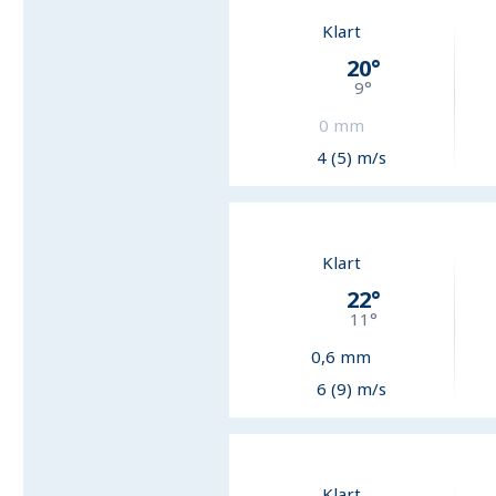
Klart
20
°
9
°
0
mm
4 (5) m/s
Klart
22
°
11
°
0,6
mm
6 (9) m/s
Klart