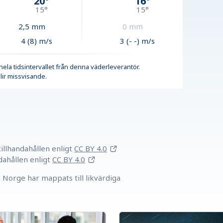
20
°
16
°
15
°
15
°
2,5
mm
0
mm
4 (8) m/s
3 (- -) m/s
r hela tidsintervallet från denna väderleverantör.
lir missvisande.
llhandahållen
enligt
CC BY 4.0
dahållen
enligt
CC BY 4.0
Norge har mappats till likvärdiga