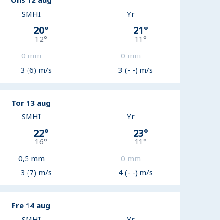
Ons 12 aug
SMHI
Yr
20
°
21
°
12
°
11
°
0
mm
0
mm
3 (6) m/s
3 (- -) m/s
Tor 13 aug
SMHI
Yr
22
°
23
°
16
°
11
°
0,5
mm
0
mm
3 (7) m/s
4 (- -) m/s
Fre 14 aug
SMHI
Yr