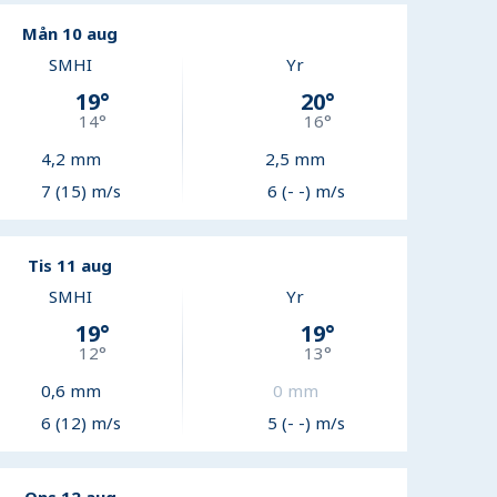
Mån 10 aug
SMHI
Yr
19
°
20
°
14
°
16
°
4,2
mm
2,5
mm
7 (15) m/s
6 (- -) m/s
Tis 11 aug
SMHI
Yr
19
°
19
°
12
°
13
°
0,6
mm
0
mm
6 (12) m/s
5 (- -) m/s