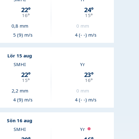
22
°
24
°
16
°
15
°
0,8
mm
0
mm
5 (9) m/s
4 (- -) m/s
Lör 15 aug
SMHI
Yr
22
°
23
°
15
°
16
°
2,2
mm
0
mm
4 (9) m/s
4 (- -) m/s
Sön 16 aug
SMHI
Yr