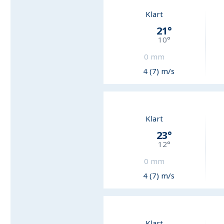
Klart
21
°
10
°
0
mm
4 (7) m/s
Klart
23
°
12
°
0
mm
4 (7) m/s
Klart