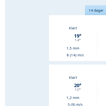
14 dagar
Klart
19
°
14
°
1,5
mm
8 (14) m/s
Klart
20
°
13
°
1,2
mm
5 (9) m/s