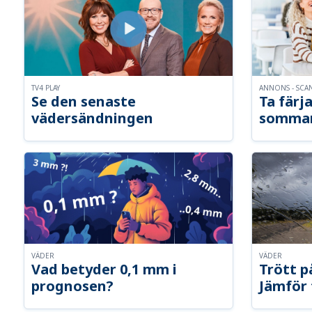
TV4 PLAY
ANNONS - SCA
Se den senaste
Ta färja
vädersändningen
somma
VÄDER
VÄDER
Vad betyder 0,1 mm i
Trött p
prognosen?
Jämför 