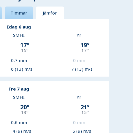
Timmar
Jämför
Idag 6 aug
SMHI
Yr
17
°
19
°
15
°
17
°
0,7
mm
0
mm
6 (13) m/s
7 (13) m/s
Fre 7 aug
SMHI
Yr
20
°
21
°
13
°
15
°
0,6
mm
0
mm
4 (9) m/s
5 (9) m/s