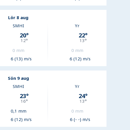
Lör 8 aug
SMHI
Yr
20
°
22
°
12
°
13
°
0
mm
0
mm
6 (13) m/s
6 (12) m/s
Sön 9 aug
SMHI
Yr
23
°
24
°
16
°
13
°
0,1
mm
0
mm
6 (12) m/s
6 (- -) m/s