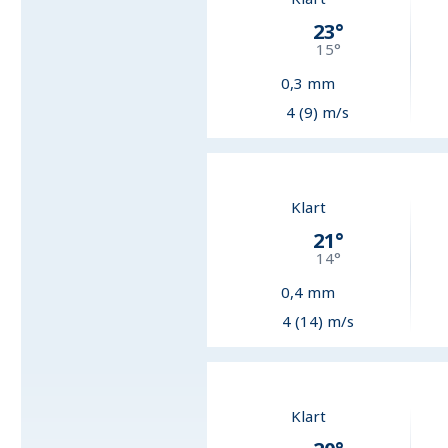
23
°
15
°
0,3
mm
4 (9) m/s
Klart
21
°
14
°
0,4
mm
4 (14) m/s
Klart