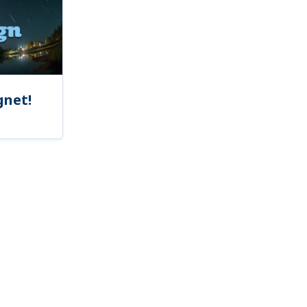
gnet!