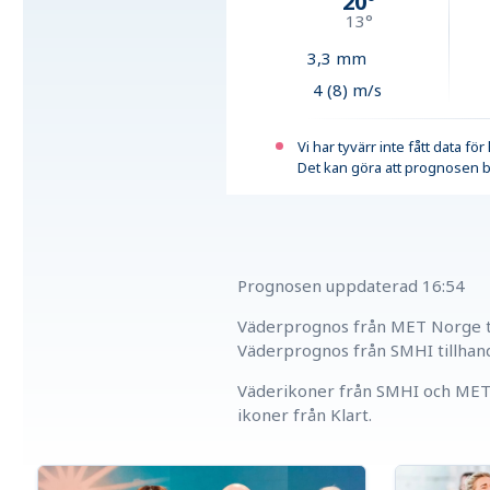
20
°
13
°
3,3
mm
4 (8) m/s
Vi har tyvärr inte fått data fö
Det kan göra att prognosen b
Prognosen uppdaterad
16:54
Väderprognos från MET Norge ti
Väderprognos från SMHI tillhan
Väderikoner från SMHI och MET 
ikoner från Klart.