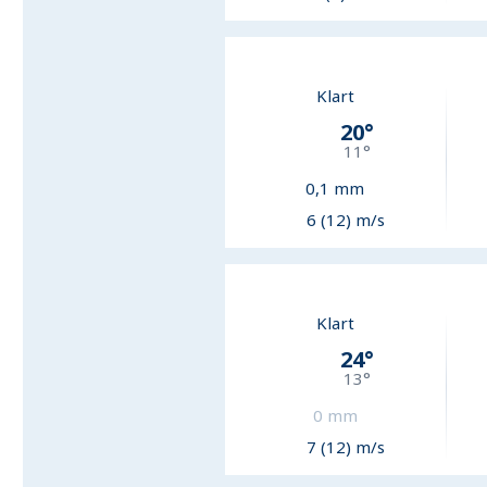
Klart
20
°
11
°
0,1
mm
6 (12) m/s
Klart
24
°
13
°
0
mm
7 (12) m/s