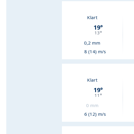
Klart
19
°
13
°
0,2
mm
8 (14) m/s
Klart
19
°
11
°
0
mm
6 (12) m/s