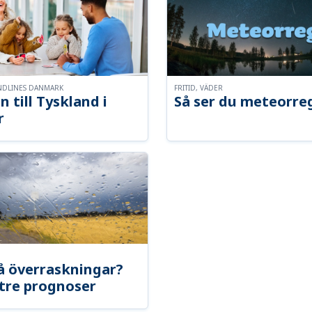
NDLINES DANMARK
FRITID, VÄDER
n till Tyskland i
Så ser du meteorre
r
å överraskningar?
tre prognoser