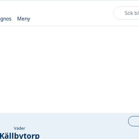
ognos
Meny
Väder
Källbytorp