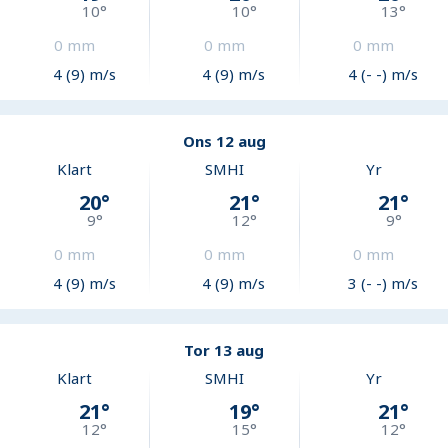
10
°
10
°
13
°
0
mm
0
mm
0
mm
4 (9) m/s
4 (9) m/s
4 (- -) m/s
Ons 12 aug
Klart
SMHI
Yr
20
°
21
°
21
°
9
°
12
°
9
°
0
mm
0
mm
0
mm
4 (9) m/s
4 (9) m/s
3 (- -) m/s
Tor 13 aug
Klart
SMHI
Yr
21
°
19
°
21
°
12
°
15
°
12
°