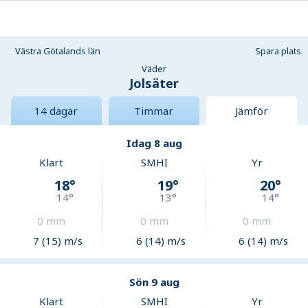
Västra Götalands län
Spara plats
Väder
Jolsäter
14 dagar
Timmar
Jämför
Idag 8 aug
Klart
SMHI
Yr
18
°
19
°
20
°
14
°
13
°
14
°
0
mm
0
mm
0
mm
7 (15) m/s
6 (14) m/s
6 (14) m/s
Sön 9 aug
Klart
SMHI
Yr