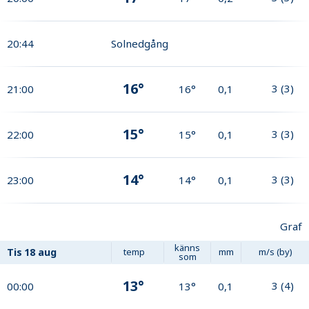
20:44
Solnedgång
16°
3
(
3
)
21:00
16°
0,1
15°
3
(
3
)
22:00
15°
0,1
14°
3
(
3
)
23:00
14°
0,1
Graf
känns
Tis
18 aug
temp
mm
m/s (by)
som
13°
3
(
4
)
00:00
13°
0,1