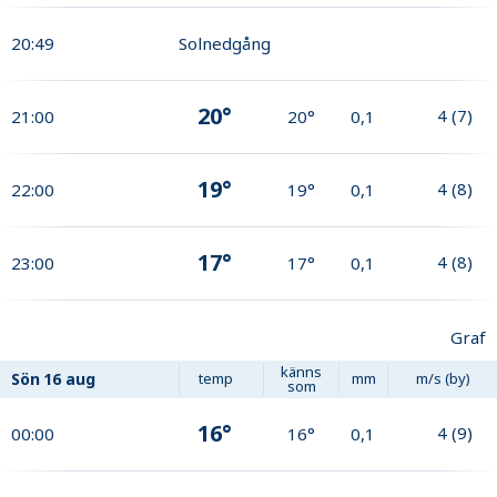
20:49
Solnedgång
20°
4
(
7
)
21:00
20°
0,1
19°
4
(
8
)
22:00
19°
0,1
17°
4
(
8
)
23:00
17°
0,1
Graf
känns
Sön
16 aug
temp
mm
m/s (by)
som
16°
4
(
9
)
00:00
16°
0,1