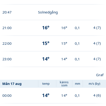
20:47
Solnedgång
16°
4
(
7
)
21:00
16°
0,1
15°
4
(
7
)
22:00
15°
0,1
14°
4
(
7
)
23:00
14°
0,1
Graf
känns
Mån
17 aug
temp
mm
m/s (by)
som
14°
4
(
6
)
00:00
14°
0,1