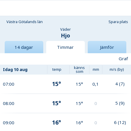
Västra Götalands län
Spara plats
Väder
Hjo
14 dagar
Timmar
Jämför
Graf
känns
Idag
10 aug
temp
mm
m/s (by)
som
15°
4
(
7
)
07:00
15°
0,1
15°
5
(
9
)
08:00
15°
0
16°
6
(
12
)
09:00
16°
0