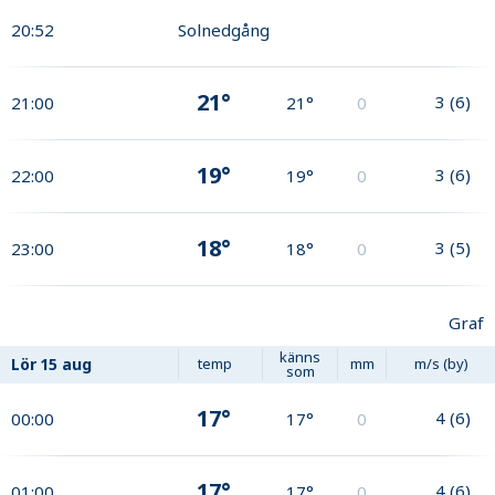
20:52
Solnedgång
21°
3
(
6
)
21:00
21°
0
19°
3
(
6
)
22:00
19°
0
18°
3
(
5
)
23:00
18°
0
Graf
känns
Lör
15 aug
temp
mm
m/s (by)
som
17°
4
(
6
)
00:00
17°
0
17°
4
(
6
)
01:00
17°
0