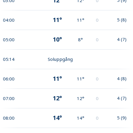
12°
03:00
12°
0
11°
5
(
8
)
04:00
11°
0
10°
4
(
7
)
05:00
8°
0
05:14
Soluppgång
11°
4
(
8
)
06:00
11°
0
12°
4
(
7
)
07:00
12°
0
14°
5
(
9
)
08:00
14°
0