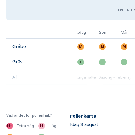
PRESENTER
Idag
Sön
Mån
Gråbo
Gräs
Al
Inga halter
.
Säsong ≈ feb-maj
.
Vad är det för pollenhalt?
Pollenkarta
Idag 8 augusti
=
Extra hög
=
Hög