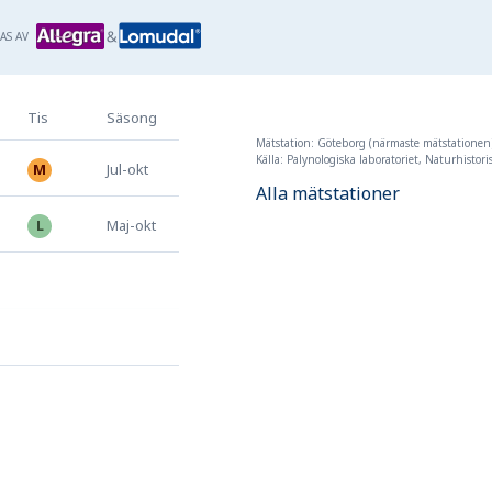
AS AV
Tis
Säsong
Mätstation: Göteborg (närmaste mätstationen
Källa: Palynologiska laboratoriet, Naturhistor
jul
-
okt
Alla mätstationer
maj
-
okt