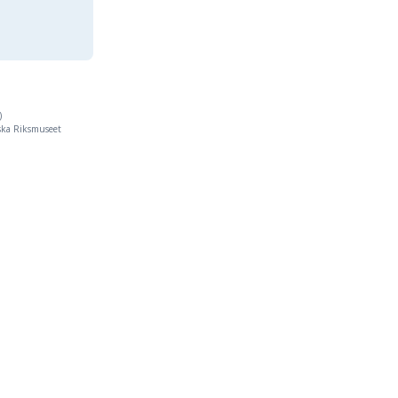
)
iska Riksmuseet