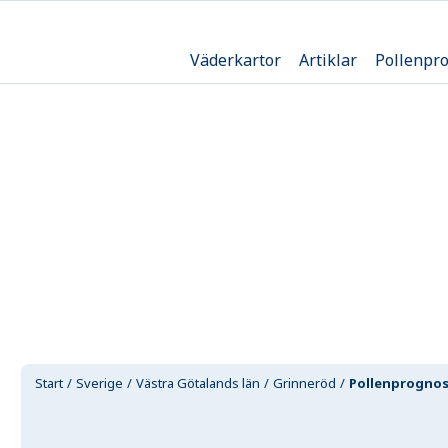
Väderkartor
Artiklar
Pollenpr
Start
Sverige
Västra Götalands län
Grinneröd
Pollenprogno