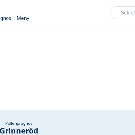
ognos
Meny
s
Pollenprognos
Grinneröd