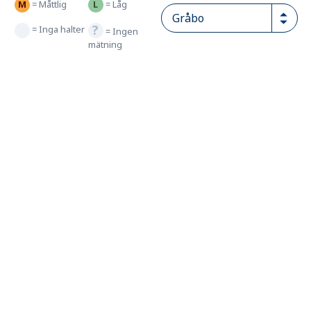
=
Måttlig
=
Låg
=
Inga halter
=
Ingen
mätning