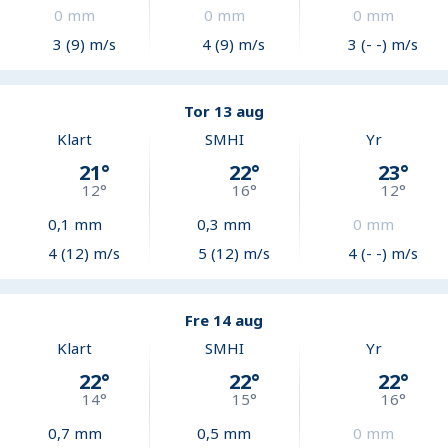
0
mm
0
mm
0
mm
3 (9) m/s
4 (9) m/s
3 (- -) m/s
Tor 13 aug
Klart
SMHI
Yr
21
°
22
°
23
°
12
°
16
°
12
°
0,1
mm
0,3
mm
0
mm
4 (12) m/s
5 (12) m/s
4 (- -) m/s
Fre 14 aug
Klart
SMHI
Yr
22
°
22
°
22
°
14
°
15
°
16
°
0,7
mm
0,5
mm
0
mm