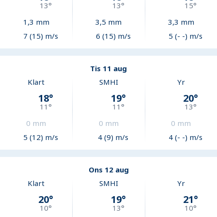
13
°
13
°
15
°
1,3
mm
3,5
mm
3,3
mm
7 (15) m/s
6 (15) m/s
5 (- -) m/s
Tis 11 aug
Klart
SMHI
Yr
18
°
19
°
20
°
11
°
11
°
13
°
0
mm
0
mm
0
mm
5 (12) m/s
4 (9) m/s
4 (- -) m/s
Ons 12 aug
Klart
SMHI
Yr
20
°
19
°
21
°
10
°
13
°
10
°