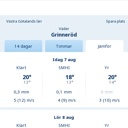
Västra Götalands län
Spara plats
Väder
Grinneröd
14 dagar
Timmar
Jämför
Idag 7 aug
Klart
SMHI
Yr
20
°
18
°
20
°
13
°
13
°
14
°
0,3
mm
0,1
mm
0
mm
5 (12) m/s
4 (9) m/s
3 (10) m/s
Lör 8 aug
Klart
SMHI
Yr