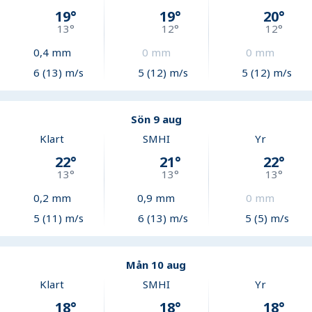
19
°
19
°
20
°
13
°
12
°
12
°
0,4
mm
0
mm
0
mm
6 (13) m/s
5 (12) m/s
5 (12) m/s
Sön 9 aug
Klart
SMHI
Yr
22
°
21
°
22
°
13
°
13
°
13
°
0,2
mm
0,9
mm
0
mm
5 (11) m/s
6 (13) m/s
5 (5) m/s
Mån 10 aug
Klart
SMHI
Yr
18
°
18
°
18
°