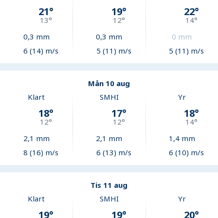
21
°
19
°
22
°
13
°
12
°
14
°
0,3
mm
0,3
mm
0
mm
6 (14) m/s
5 (11) m/s
5 (11) m/s
Mån 10 aug
Klart
SMHI
Yr
18
°
17
°
18
°
12
°
12
°
14
°
2,1
mm
2,1
mm
1,4
mm
8 (16) m/s
6 (13) m/s
6 (10) m/s
Tis 11 aug
Klart
SMHI
Yr
19
°
19
°
20
°