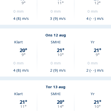
9
°
11
°
12
°
0
mm
0
mm
0
mm
4 (8) m/s
3 (9) m/s
4 (- -) m/s
Ons 12 aug
Klart
SMHI
Yr
20
°
21
°
21
°
9
°
10
°
9
°
0
mm
0
mm
0
mm
4 (8) m/s
2 (9) m/s
2 (- -) m/s
Tor 13 aug
Klart
SMHI
Yr
21
°
20
°
21
°
11
°
14
°
10
°