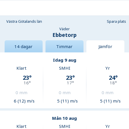
Västra Götalands län
Spara plats
Väder
Ebbetorp
14 dagar
Timmar
Jämför
Idag 9 aug
Klart
SMHI
Yr
23
°
23
°
24
°
16
°
17
°
18
°
0
mm
0
mm
0
mm
6 (12) m/s
5 (11) m/s
5 (11) m/s
Mån 10 aug
Klart
SMHI
Yr