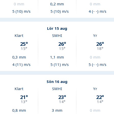
0
mm
0,2
mm
0
mm
5 (10) m/s
5 (10) m/s
4 (- -) m/s
Lör 15 aug
Klart
SMHI
Yr
25
°
26
°
26
°
15
°
15
°
18
°
0,3
mm
1,1
mm
0
mm
4 (11) m/s
5 (11) m/s
5 (- -) m/s
Sön 16 aug
Klart
SMHI
Yr
21
°
23
°
22
°
13
°
14
°
14
°
0,8
mm
3
mm
0
mm