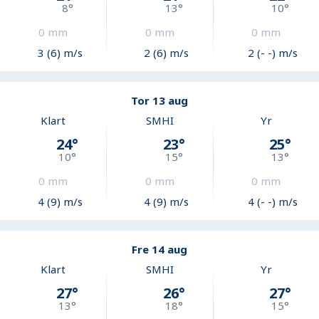
8
°
13
°
10
°
0
mm
0
mm
0
mm
3 (6) m/s
2 (6) m/s
2 (- -) m/s
Tor 13 aug
Klart
SMHI
Yr
24
°
23
°
25
°
10
°
15
°
13
°
0
mm
0
mm
0
mm
4 (9) m/s
4 (9) m/s
4 (- -) m/s
Fre 14 aug
Klart
SMHI
Yr
27
°
26
°
27
°
13
°
18
°
15
°