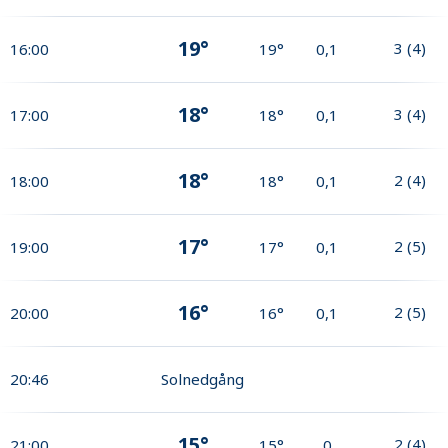
19°
3
(
4
)
16:00
19°
0,1
18°
3
(
4
)
17:00
18°
0,1
18°
2
(
4
)
18:00
18°
0,1
17°
2
(
5
)
19:00
17°
0,1
16°
2
(
5
)
20:00
16°
0,1
20:46
Solnedgång
15°
2
(
4
)
21:00
15°
0