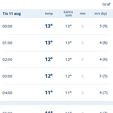
Graf
känns
Tis
11 aug
temp
mm
m/s (by)
som
13°
5
(
9
)
00:00
13°
0
13°
4
(
8
)
01:00
13°
0
12°
4
(
6
)
02:00
12°
0
12°
3
(
5
)
03:00
12°
0
11°
4
(
7
)
04:00
11°
0
4
(
7
)