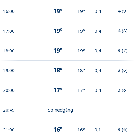
19°
4
(
9
)
16:00
19°
0,4
19°
4
(
8
)
17:00
19°
0,4
19°
3
(
7
)
18:00
19°
0,4
18°
3
(
6
)
19:00
18°
0,4
17°
3
(
6
)
20:00
17°
0,4
20:49
Solnedgång
16°
3
(
6
)
21:00
16°
0,1