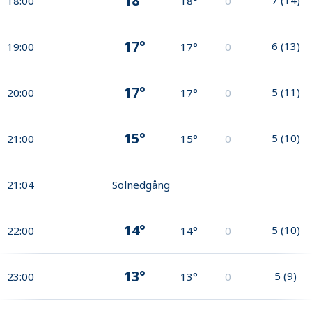
18°
18:00
18°
0
17°
6
(
13
)
19:00
17°
0
17°
5
(
11
)
20:00
17°
0
15°
5
(
10
)
21:00
15°
0
21:04
Solnedgång
14°
5
(
10
)
22:00
14°
0
13°
5
(
9
)
23:00
13°
0