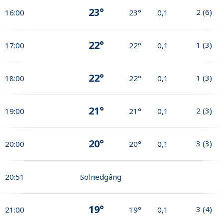
23°
2
(
6
)
16:00
23°
0,1
22°
1
(
3
)
17:00
22°
0,1
22°
1
(
3
)
18:00
22°
0,1
21°
2
(
3
)
19:00
21°
0,1
20°
3
(
3
)
20:00
20°
0,1
20:51
Solnedgång
19°
3
(
4
)
21:00
19°
0,1