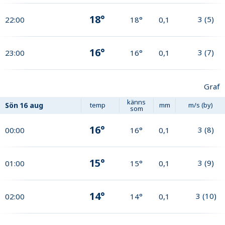
18°
3
(
5
)
22:00
18°
0,1
16°
3
(
7
)
23:00
16°
0,1
Graf
känns
Sön
16 aug
temp
mm
m/s (by)
som
16°
3
(
8
)
00:00
16°
0,1
15°
3
(
9
)
01:00
15°
0,1
14°
3
(
10
)
02:00
14°
0,1