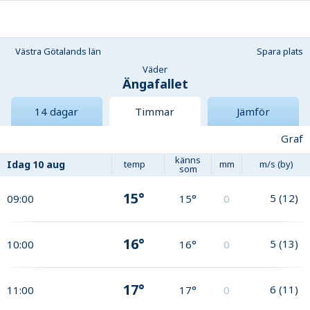
Västra Götalands län
Spara plats
Väder
Ängafallet
14 dagar
Timmar
Jämför
Graf
känns
Idag
10 aug
temp
mm
m/s (by)
som
15°
5
(
12
)
09:00
15°
0
16°
5
(
13
)
10:00
16°
0
17°
6
(
11
)
11:00
17°
0