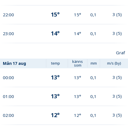
15°
3
(
5
)
22:00
15°
0,1
14°
3
(
5
)
23:00
14°
0,1
Graf
känns
Mån
17 aug
temp
mm
m/s (by)
som
13°
3
(
5
)
00:00
13°
0,1
13°
3
(
5
)
01:00
13°
0,1
12°
3
(
5
)
02:00
12°
0,1