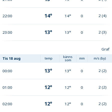
14°
2
(
4
)
22:00
14°
0
13°
2
(
3
)
23:00
13°
0
Graf
känns
Tis
18 aug
temp
mm
m/s (by)
som
13°
2
(
2
)
00:00
13°
0
12°
2
(
2
)
01:00
12°
0
12°
2
(
2
)
02:00
12°
0