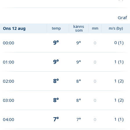
Graf
känns
Ons
12 aug
temp
mm
m/s (by)
som
9°
0
(
1
)
00:00
9°
0
9°
1
(
1
)
01:00
9°
0
8°
1
(
2
)
02:00
8°
0
8°
1
(
2
)
03:00
8°
0
7°
1
(
1
)
04:00
7°
0