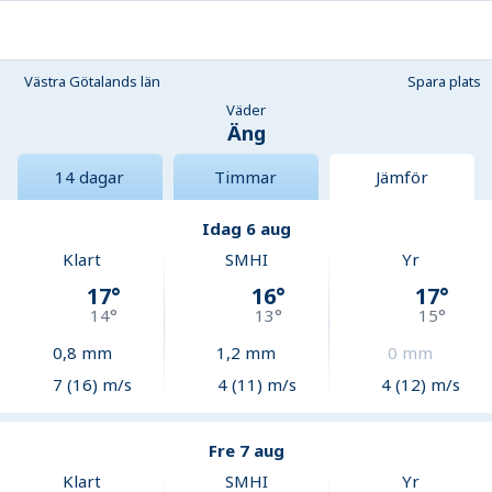
Västra Götalands län
Spara plats
Väder
Äng
14 dagar
Timmar
Jämför
Idag 6 aug
Klart
SMHI
Yr
17
°
16
°
17
°
14
°
13
°
15
°
0,8
mm
1,2
mm
0
mm
7 (16) m/s
4 (11) m/s
4 (12) m/s
Fre 7 aug
Klart
SMHI
Yr