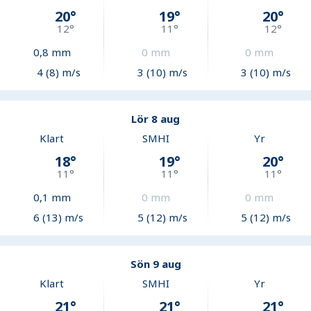
20
°
19
°
20
°
12
°
11
°
12
°
0,8
mm
0
mm
0
mm
4 (8) m/s
3 (10) m/s
3 (10) m/s
Lör 8 aug
Klart
SMHI
Yr
18
°
19
°
20
°
11
°
11
°
11
°
0,1
mm
0
mm
0
mm
6 (13) m/s
5 (12) m/s
5 (12) m/s
Sön 9 aug
Klart
SMHI
Yr
21
°
21
°
21
°