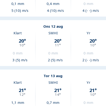
0,1
mm
0,4
mm
0
mm
5 (10) m/s
4 (10) m/s
4 (- -) m/s
Ons 12 aug
Klart
SMHI
Yr
20
°
20
°
20
°
10
°
11
°
10
°
0
mm
0
mm
0
mm
3 (5) m/s
2 (5) m/s
2 (- -) m/s
Tor 13 aug
Klart
SMHI
Yr
21
°
21
°
21
°
12
°
14
°
10
°
1,1
mm
0,7
mm
0
mm