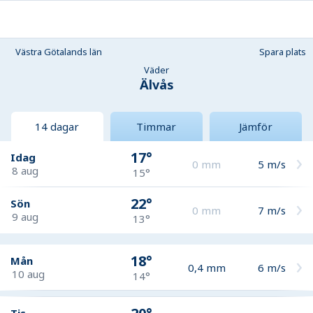
Västra Götalands län
Spara plats
Väder
Älvås
14 dagar
Timmar
Jämför
17°
Idag
0
mm
5
m/s
8 aug
15°
22°
Sön
0
mm
7
m/s
9 aug
13°
18°
Mån
0,4
mm
6
m/s
10 aug
14°
Tis