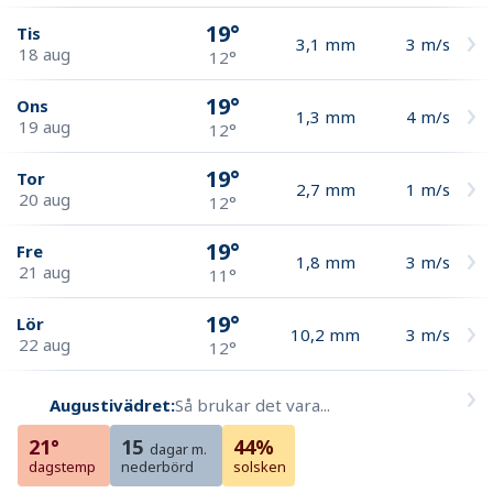
19°
Tis
3,1
mm
3
m/s
18 aug
12°
19°
Ons
1,3
mm
4
m/s
19 aug
12°
19°
Tor
2,7
mm
1
m/s
20 aug
12°
19°
Fre
1,8
mm
3
m/s
21 aug
11°
19°
Lör
10,2
mm
3
m/s
22 aug
12°
Augustivädret:
Så brukar det vara...
21°
15
44%
dagar m.
dagstemp
nederbörd
solsken