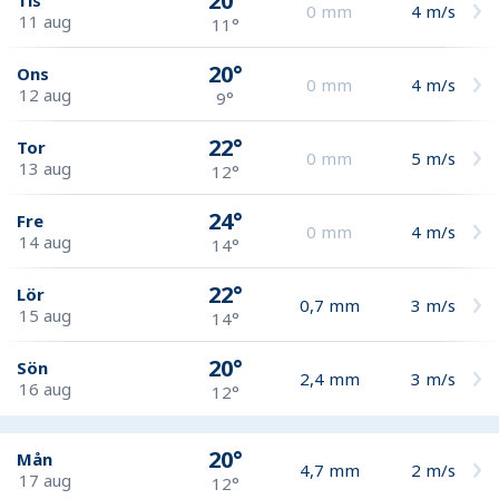
20°
0
mm
4
m/s
11 aug
11°
20°
Ons
0
mm
4
m/s
12 aug
9°
22°
Tor
0
mm
5
m/s
13 aug
12°
24°
Fre
0
mm
4
m/s
14 aug
14°
22°
Lör
0,7
mm
3
m/s
15 aug
14°
20°
Sön
2,4
mm
3
m/s
16 aug
12°
20°
Mån
4,7
mm
2
m/s
17 aug
12°