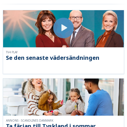
TV4 PLAY
Se den senaste vädersändningen
ANNONS - SCANDLINES DANMARK
Ta färjan till Tyskland i sommar